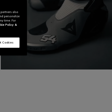
 partners also
and personalize
ny time. For
kie Policy
&
t Cookies