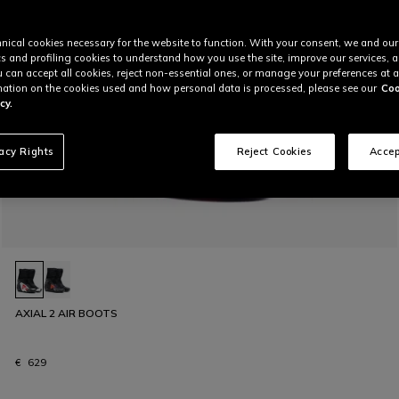
nical cookies necessary for the website to function. With your consent, we and our
cs and profiling cookies to understand how you use the site, improve our services, 
u can accept all cookies, reject non-essential ones, or manage your preferences at a
ation on the cookies used and how personal data is processed, please see our
Coo
cy.
vacy Rights
Reject Cookies
Accep
AXIAL 2 AIR BOOTS
€ 629