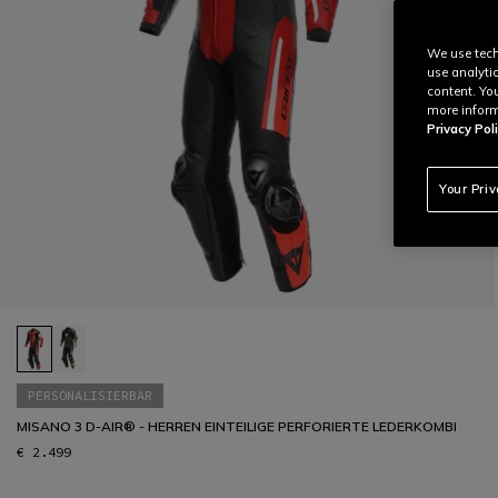
We use tech
use analyti
content. Yo
more inform
Privacy Poli
Your Pri
PERSONALISIERBAR
MISANO 3 D-AIR® - HERREN EINTEILIGE PERFORIERTE LEDERKOMBI
€ 2.499