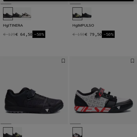
HgITINERA
HgIMPULSO
€ 129
€ 64,50
-50%
€ 159
€ 79,50
-50%