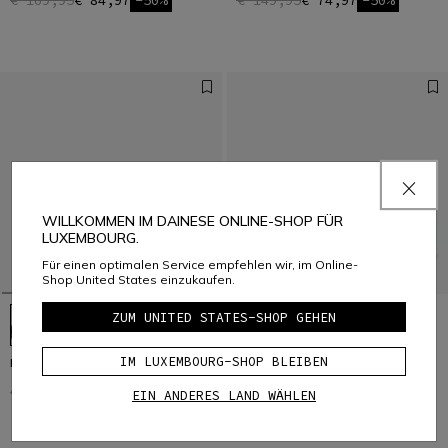
€ 169,95
€ 84,97
-50%
€ 149,95
€ 74,97
-50%
WILLKOMMEN IM DAINESE ONLINE-SHOP FÜR
LUXEMBOURG.
Für einen optimalen Service empfehlen wir, im Online-
Shop United States einzukaufen.
ZUM UNITED STATES-SHOP GEHEN
IM LUXEMBOURG-SHOP BLEIBEN
HG MATERIA - BIKE SCHUHE
HG ACTO - BIKE SCHUHE
€ 159,95
€ 79,97
-50%
€ 149,95
€ 74,97
-50%
EIN ANDERES LAND WÄHLEN