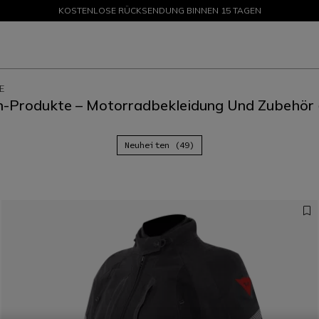
KOSTENLOSE RÜCKSENDUNG BINNEN 15 TAGEN
ANGEBOTE BIS ZU -50 % – JETZT SHOPPEN
E
n-Produkte – Motorradbekleidung Und Zubehör
Neuheiten (49)