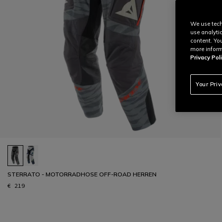
We use tech
use analyti
content. Yo
more inform
Privacy Poli
Your Pri
STERRATO - MOTORRADHOSE OFF-ROAD HERREN
€ 219