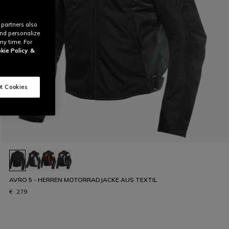
 partners also
and personalize
ny time. For
kie Policy
&
t Cookies
AVRO 5 - HERREN MOTORRADJACKE AUS TEXTIL
€ 279