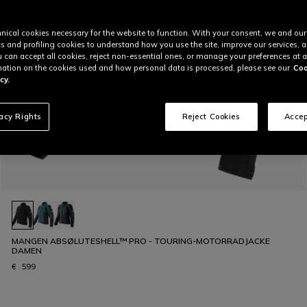
nical cookies necessary for the website to function. With your consent, we and our
cs and profiling cookies to understand how you use the site, improve our services, 
u can accept all cookies, reject non-essential ones, or manage your preferences at a
ation on the cookies used and how personal data is processed, please see our
Coo
cy.
vacy Rights
Reject Cookies
Accep
MANGEN ABSØLUTESHELL™ PRO - TOURING-MOTORRADJACKE
DAMEN
€ 599