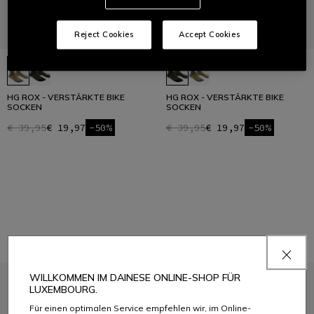
Reject Cookies
Accept Cookies
HG ROX - VERSTÄRKTE BIKE
HG ROX - VERSTÄRKTE BIKE
SOCKEN
SOCKEN
€ 39,95
€ 19,97
-50%
€ 39,95
€ 19,97
-50%
1
WILLKOMMEN IM DAINESE ONLINE-SHOP FÜR
LUXEMBOURG.
MELDEN SIE SICH FÜR DIE COMMUNITY AN
Für einen optimalen Service empfehlen wir, im Online-
Melden Sie sich für den Newsletter an und erhalten Sie 10 % Rabatt auf