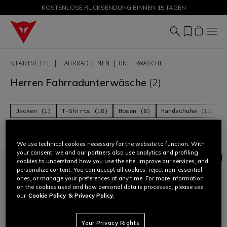
KOSTENLOSE RÜCKSENDUNG BINNEN 15 TAGEN
ANGEBOTE BIS ZU -50 % – JETZT SHOPPEN
STARTSEITE
FAHRRAD
MEN
UNTERWÄSCHE
Herren Fahrradunterwäsche
(2)
Jacken (1)
T-Shirts (18)
Hosen (8)
Handschuhe (12)
Filtern und sortieren
We use technical cookies necessary for the website to function. With
your consent, we and our partners also use analytics and profiling
cookies to understand how you use the site, improve our services, and
personalize content. You can accept all cookies, reject non-essential
ones, or manage your preferences at any time. For more information
on the cookies used and how personal data is processed, please see
our
Cookie Policy
& Privacy Policy.
Your Privacy Rights