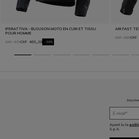
IPERATTIVA - BLOUSON MOTO EN CUIR ET TISSU
AIR FAST TE
POUR HOMME
CHF 289
CHF 
CHF 579
CHF 405,30
-30%
Inscri
Ayant lu la
polit
S.p.A.