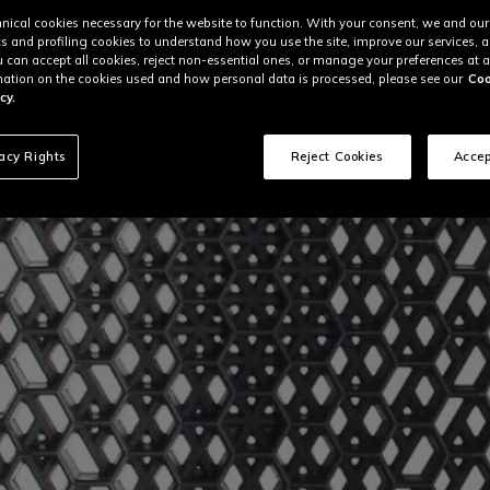
nical cookies necessary for the website to function. With your consent, we and our
cs and profiling cookies to understand how you use the site, improve our services, 
u can accept all cookies, reject non-essential ones, or manage your preferences at a
ation on the cookies used and how personal data is processed, please see our
Coo
cy.
vacy Rights
Reject Cookies
Accep