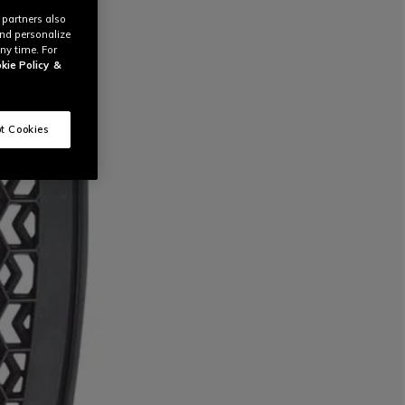
 partners also
and personalize
ny time. For
kie Policy
&
t Cookies