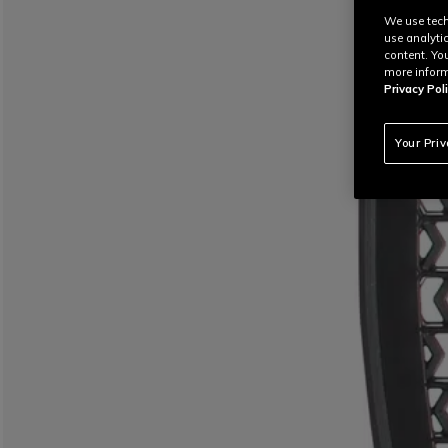
We use tech
use analyti
content. Yo
more inform
Privacy Poli
Your Pri