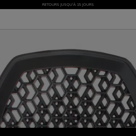
SOLDES JUSQU'À-50 % – ACHETEZ MAINTENANT
RETOURS JUSQU'À 15 JOURS