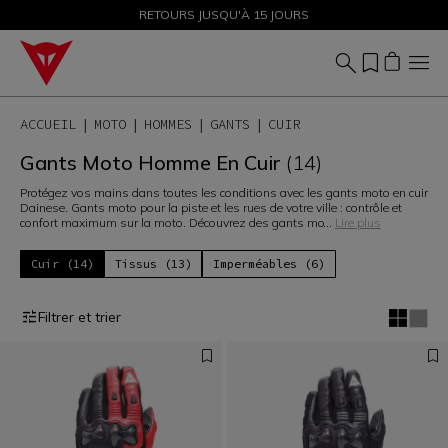
SOLDES JUSQU'À-50 % – ACHETEZ MAINTENANT
RETOURS JUSQU'À 15 JOURS
ACCUEIL
MOTO
HOMMES
GANTS
CUIR
Gants Moto Homme En Cuir
(14)
Protégez vos mains dans toutes les conditions avec les gants moto en cuir
Dainese. Gants moto pour la piste et les rues de votre ville : contrôle et
confort maximum sur la moto. Découvrez des gants mo
...
Lire plus
Cuir (14)
Tissus (13)
Imperméables (6)
Filtrer et trier