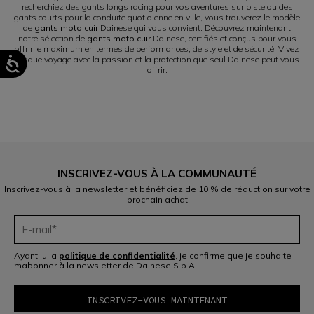
recherchiez des gants longs racing pour vos aventures sur piste ou des
gants courts pour la conduite quotidienne en ville, vous trouverez le modèle
de
gants moto cuir
Dainese qui vous convient. Découvrez maintenant
notre sélection de
gants moto cuir
Dainese, certifiés et conçus pour vous
offrir le maximum en termes de performances, de style et de sécurité. Vivez
chaque voyage avec la passion et la protection que seul Dainese peut vous
offrir.
INSCRIVEZ-VOUS À LA COMMUNAUTÉ
Inscrivez-vous à la newsletter et bénéficiez de 10 % de réduction sur votre
prochain achat
Ayant lu la
politique de confidentialité
, je confirme que je souhaite
mabonner à la newsletter de Dainese S.p.A.