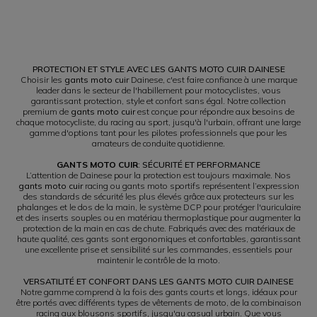
1
PROTECTION ET STYLE AVEC LES GANTS MOTO CUIR DAINESE
Choisir les
gants moto cuir
Dainese, c'est faire confiance à une marque
leader dans le secteur de l'habillement pour motocyclistes, vous
garantissant protection, style et confort sans égal. Notre collection
premium de
gants moto cuir
est conçue pour répondre aux besoins de
chaque motocycliste, du racing au sport, jusqu'à l'urbain, offrant une large
gamme d'options tant pour les pilotes professionnels que pour les
amateurs de conduite quotidienne.
GANTS MOTO CUIR
: SÉCURITÉ ET PERFORMANCE
L’attention de Dainese pour la protection est toujours maximale. Nos
gants moto cuir
racing ou gants moto sportifs représentent l’expression
des standards de sécurité les plus élevés grâce aux protecteurs sur les
phalanges et le dos de la main, le système DCP pour protéger l'auriculaire
et des inserts souples ou en matériau thermoplastique pour augmenter la
protection de la main en cas de chute. Fabriqués avec des matériaux de
haute qualité, ces gants sont ergonomiques et confortables, garantissant
une excellente prise et sensibilité sur les commandes, essentiels pour
maintenir le contrôle de la moto.
VERSATILITÉ ET CONFORT DANS LES GANTS MOTO CUIR DAINESE
Notre gamme comprend à la fois des gants courts et longs, idéaux pour
être portés avec différents types de vêtements de moto, de la combinaison
racing aux blousons sportifs, jusqu'au casual urbain. Que vous