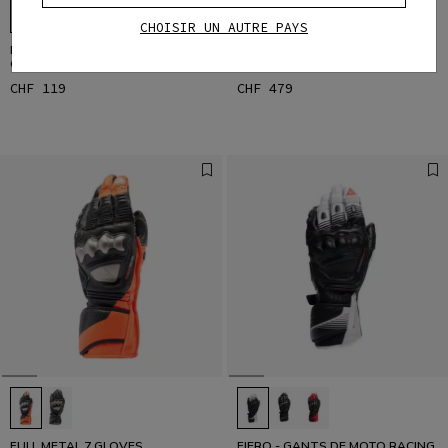
CHOISIR UN AUTRE PAYS
FOLGOR - GANTS MOTO ÉTÉ EN
FULL METAL 7 GLOVES
CUIR
CHF 119
CHF 479
FULL METAL 7 GLOVES
FIERO - GANTS DE MOTO RACING