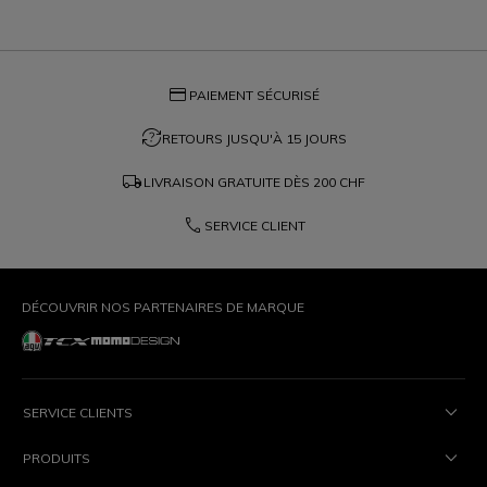
credit_card
PAIEMENT SÉCURISÉ
question_exchange
RETOURS JUSQU'À 15 JOURS
local_shipping
LIVRAISON GRATUITE DÈS
200 CHF
phone
SERVICE CLIENT
DÉCOUVRIR NOS PARTENAIRES DE MARQUE
SERVICE CLIENTS
PRODUITS