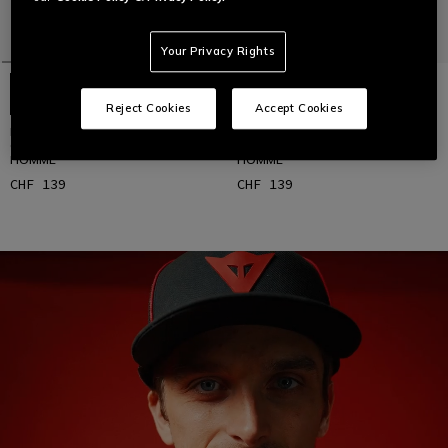
Your Privacy Rights
Reject Cookies
Accept Cookies
REACTO CARBON SHORT -
REACTO CARBON SHORT -
GANTS MOTO COURTS EN CUIR
GANTS MOTO COURTS EN CUIR
HOMME
HOMME
CHF 139
CHF 139