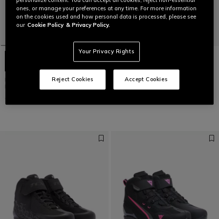
personalize content. You can accept all cookies, reject non-essential
ones, or manage your preferences at any time. For more information
on the cookies used and how personal data is processed, please see
our
Cookie Policy
& Privacy Policy.
Your Privacy Rights
Reject Cookies
Accept Cookies
HERIAN D-WP - CHAUSSURES DE
SUBURB AIR SHOES WMN
MOTO IMPERMÉABLES FEMME
CHF 169
CHF 209