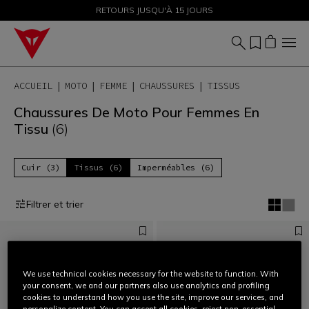
SOLDES JUSQU'À-50 % – ACHETEZ MAINTENANT
RETOURS JUSQU'À 15 JOURS
ACCUEIL
MOTO
FEMME
CHAUSSURES
TISSUS
Chaussures De Moto Pour Femmes En
Tissu
(6)
Cuir (3)
Tissus (6)
Imperméables (6)
Filtrer et trier
We use technical cookies necessary for the website to function. With
your consent, we and our partners also use analytics and profiling
cookies to understand how you use the site, improve our services, and