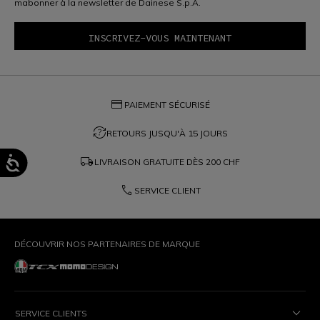
mabonner à la newsletter de Dainese S.p.A.
credit_card
PAIEMENT SÉCURISÉ
question_exchange
RETOURS JUSQU'À 15 JOURS
local_shipping
LIVRAISON GRATUITE DÈS
200 CHF
phone
SERVICE CLIENT
DÉCOUVRIR NOS PARTENAIRES DE MARQUE
SERVICE CLIENTS