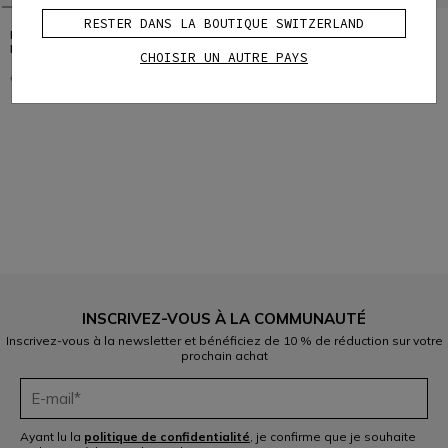
RESTER DANS LA BOUTIQUE SWITZERLAND
NALBAK AIR CHAUSSURES MOTO
IKASU 2 WP CHAUSSURES MOTO
ÉTÉ FEMME - NOIR/OR
IMPERMÉABLES FEMME -
CHOISIR UN AUTRE PAYS
NOIR/ROUGE FONCÉ
CHF 199
CHF 139,30
-30%
CHF 209
1
INSCRIVEZ-VOUS À LA COMMUNAUTÉ
Inscrivez-vous à la newsletter et bénéficiez de 10 % de réduction sur votre
prochain achat
Ayant lu la
politique de confidentialité
, je confirme que je souhaite