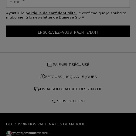
Ayant lu la
politique de confidentialité
, je confirme que je souhaite
mabonner à la newsletter de Dainese S.p.A.
credit_card
PAIEMENT SÉCURISÉ
question_exchange
RETOURS JUSQU'À 15 JOURS
local_shipping
LIVRAISON GRATUITE DÈS
200 CHF
phone
SERVICE CLIENT
DÉCOUVRIR NOS PARTENAIRES DE MARQUE