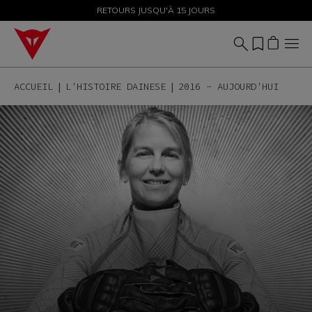
SOLDES JUSQU'À-50 % – ACHETEZ MAINTENANT
RETOURS JUSQU'À 15 JOURS
ACCUEIL
L'HISTOIRE DAINESE
2016 - AUJOURD'HUI