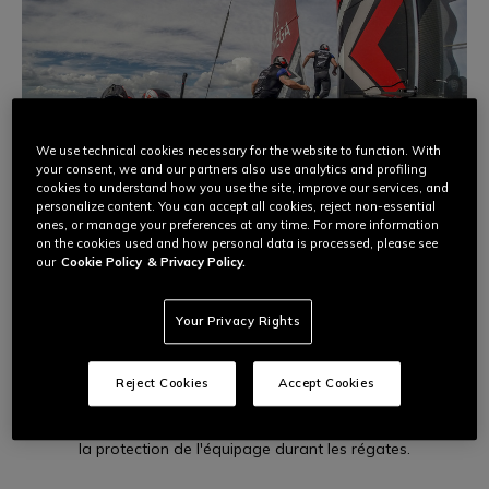
We use technical cookies necessary for the website to function. With
your consent, we and our partners also use analytics and profiling
cookies to understand how you use the site, improve our services, and
personalize content. You can accept all cookies, reject non-essential
ones, or manage your preferences at any time. For more information
on the cookies used and how personal data is processed, please see
our
Cookie Policy
& Privacy Policy.
2016
Your Privacy Rights
EMIRATES TEAM NEW ZEALAND
Reject Cookies
Accept Cookies
Le Groupe Dainese monte à bord de l'Emirates Team
New Zealand à l'occasion de la Coupe de l'America
2017 avec le nouveau SEA-GUARD, indispensable pour
la protection de l'équipage durant les régates.