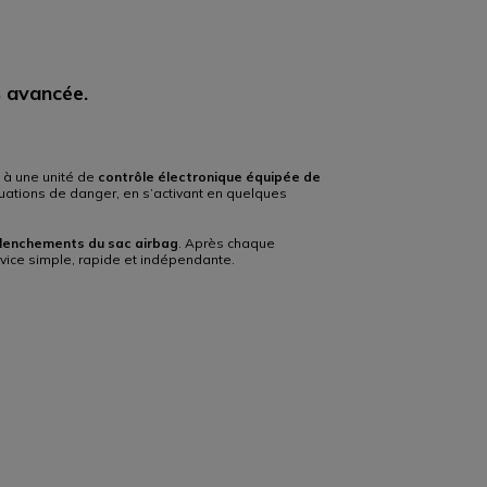
s avancée.
e à une unité de
contrôle électronique équipée de
tuations de danger, en s’activant en quelques
clenchements du sac airbag
. Après chaque
vice simple, rapide et indépendante.