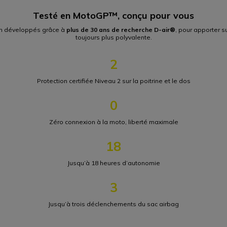
Testé en MotoGP™, conçu pour vous
ion développés grâce à
plus de 30 ans de recherche D-air®
, pour apporter s
toujours plus polyvalente.
2
Protection certifiée Niveau 2 sur la poitrine et le dos
0
Zéro connexion à la moto, liberté maximale
18
Jusqu’à 18 heures d’autonomie
3
Jusqu’à trois déclenchements du sac airbag