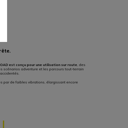
rête.
OAD est conçu pour une utilisation sur route
, des
s scénarios adventure et les parcours tout-terrain
 accidentés.
s par de faibles vibrations, élargissant encore