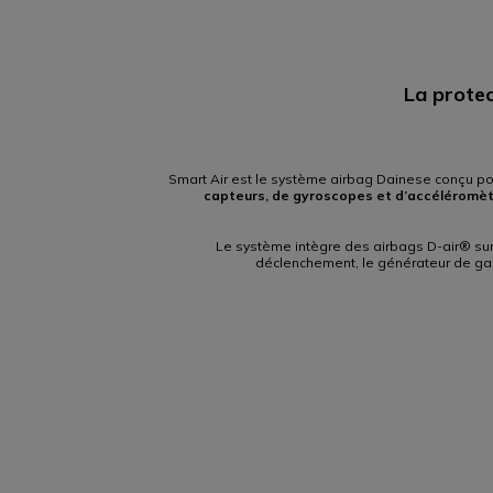
La protec
Smart Air est le système airbag Dainese conçu p
capteurs, de gyroscopes et d’accéléromè
Le système intègre des airbags D-air® sur l
déclenchement, le générateur de gaz