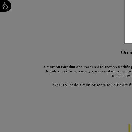
Un m
Smart Air introduit des modes d’utilisation dédiés
trajets quotidiens aux voyages les plus longs. L
techniques,
Avec l’EV Mode, Smart Air reste toujours armé,