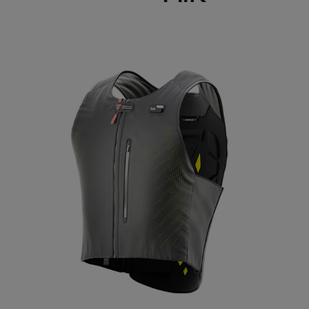
r est l’évolution de l’airbag
u-dessus ou en dessous de
 de la poitrine et du dos, des
tonomie et un générateur de