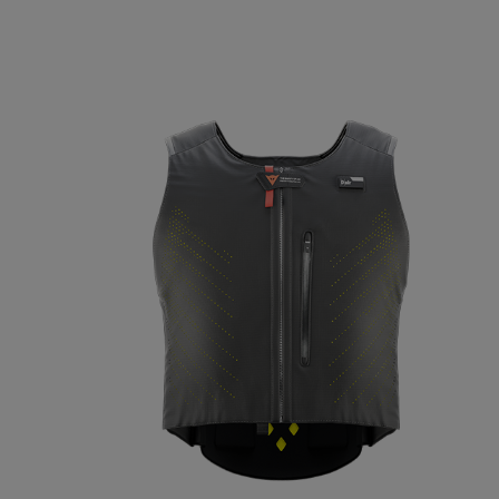
LA LIBERTÉ DE L’AIR
La dernière évolution de l’airbag Dainese, toujours avec vous. Smart Ai
Dainese : léger, ergonomique et conçu pour vous suivre, porté a
n’importe quelle tenue. Il intègre la technologie D-air® avec protection
modes
ROAD et OFFROAD dédiés, l’EV Mode, jusqu’à 18 heures d’au
gaz remplaçable en toute autonomie.