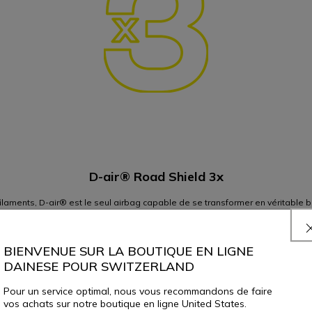
D-air® Road Shield 3x
ilaments, D-air® est le seul airbag capable de se transformer en véritable bo
tout en maintenant une épaisseur uniforme une fois le sac gonflé et en garan
surface.
rme et se dilate vers d’autres zones lorsqu’il est comprimé, le sac D-air® r
BIENVENUE SUR LA BOUTIQUE EN LIGNE
entielle, discrète et toujours prête : sur route, en ville et sur les parcours 
DAINESE POUR SWITZERLAND
Pour un service optimal, nous vous recommandons de faire
Activation ultra-rapide
vos achats sur notre boutique en ligne United States.