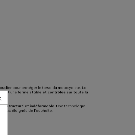
uclier pour protéger le torse du motocycliste. La
tissant une
forme stable et contrôlée sur toute la
este
structuré et indéformable
. Une technologie
les plus éloignés de l’asphalte.