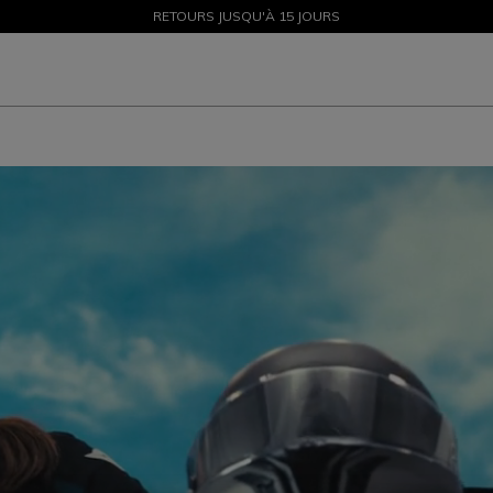
SOLDES JUSQU'À-50 % – ACHETEZ MAINTENANT
RETOURS JUSQU'À 15 JOURS