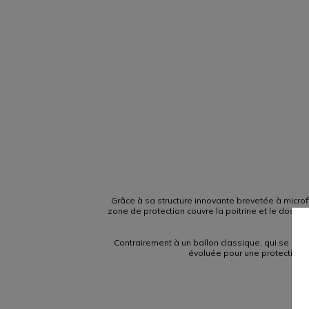
Grâce à sa structure innovante brevetée à microf
zone de protection couvre la poitrine et le dos, 
Contrairement à un ballon classique, qui se défo
évoluée pour une protection ess