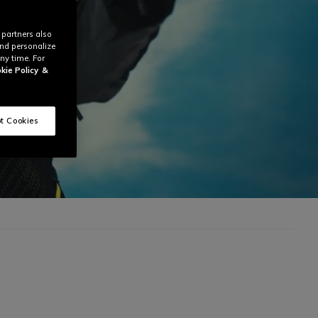
 partners also
and personalize
ny time. For
kie Policy
&
t Cookies