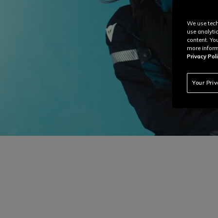
We use tech
use analyti
content. Yo
more inform
Privacy Poli
Your Pri