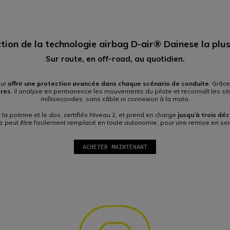
tion de la technologie airbag D-air® Dainese la plu
Sur route, en off-road, au quotidien.
our
offrir une protection avancée dans chaque scénario de conduite
. Grâc
tres
, il analyse en permanence les mouvements du pilote et reconnaît les si
millisecondes, sans câble ni connexion à la moto.
a poitrine et le dos, certifiés Niveau 2, et prend en charge
jusqu’à trois dé
 peut être facilement remplacé en toute autonomie, pour une remise en ser
ACHETER MAINTENANT