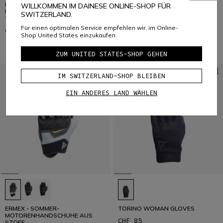
METRAX AIR - SOMMER-
ERMEX - DAMEN-
WILLKOMMEN IM DAINESE ONLINE-SHOP FÜR
MOTORRADHANDSCHUHE AUS
MOTORRADHANDSCHUHE
SWITZERLAND.
TEXTIL HERREN
SOMMER AUS STOFF
Für einen optimalen Service empfehlen wir, im Online-
CHF 49
CHF 79
Shop United States einzukaufen.
ZUM UNITED STATES-SHOP GEHEN
IM SWITZERLAND-SHOP BLEIBEN
EIN ANDERES LAND WÄHLEN
ERMEX - SOMMER-
TORINO WOMAN GLOVES
MOTORENHANDSCHUHE AUS
CHF 85
STOFF