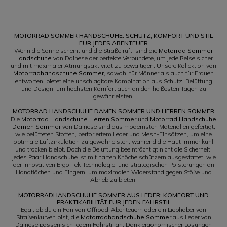
1
MOTORRAD SOMMER HANDSCHUHE: SCHUTZ, KOMFORT UND STIL
FÜR JEDES ABENTEUER
Wenn die Sonne scheint und die Straße ruft, sind die
Motorrad Sommer
Handschuhe
von Dainese der perfekte Verbündete, um jede Reise sicher
und mit maximaler Atmungsaktivität zu bewältigen. Unsere Kollektion von
Motorradhandschuhe Sommer
, sowohl für Männer als auch für Frauen
entworfen, bietet eine unschlagbare Kombination aus Schutz, Belüftung
und Design, um höchsten Komfort auch an den heißesten Tagen zu
gewährleisten.
MOTORRAD HANDSCHUHE DAMEN SOMMER UND HERREN SOMMER
Die
Motorrad Handschuhe Herren Sommer
und
Motorrad Handschuhe
Damen Sommer
von Dainese sind aus modernsten Materialien gefertigt,
wie belüfteten Stoffen, perforiertem Leder und Mesh-Einsätzen, um eine
optimale Luftzirkulation zu gewährleisten, während die Haut immer kühl
und trocken bleibt. Doch die Belüftung beeinträchtigt nicht die Sicherheit:
Jedes Paar Handschuhe ist mit harten Knöchelschützern ausgestattet, wie
der innovativen Ergo-Tek-Technologie, und strategischen Polsterungen an
Handflächen und Fingern, um maximalen Widerstand gegen Stöße und
Abrieb zu bieten.
MOTORRADHANDSCHUHE SOMMER AUS LEDER: KOMFORT UND
PRAKTIKABILITÄT FÜR JEDEN FAHRSTIL
Egal, ob du ein Fan von Offroad-Abenteuern oder ein Liebhaber von
Straßenkurven bist, die
Motorradhandschuhe Sommer
aus Leder von
Dainese passen sich jedem Fahrstil an. Dank ergonomischer Lösungen