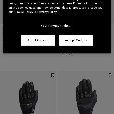
ones, or manage your preferences at any time. For more information
on the cookies used and how personal data is processed, please see
our
Cookie Policy
& Privacy Policy.
Your Privacy Rights
Reject Cookies
Accept Cookies
NAMIB GLOVES
ERMEX - SOMMER-
MOTORENHANDSCHUHE AUS
CHF 105
CHF 73,50
-30%
STOFF
CHF 79