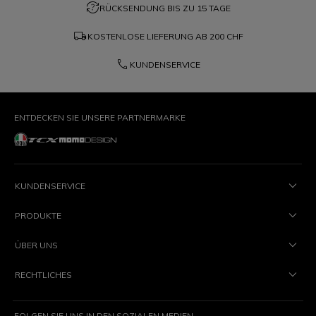
question_exchange
RÜCKSENDUNG BIS ZU 15 TAGE
local_shipping
KOSTENLOSE LIEFERUNG AB
200 CHF
phone
KUNDENSERVICE
ENTDECKEN SIE UNSERE PARTNERMARKE
KUNDENSERVICE
PRODUKTE
ÜBER UNS
RECHTLICHES
FOLGEN SIE UNS IN DEN SOZIALEN MEDIEN