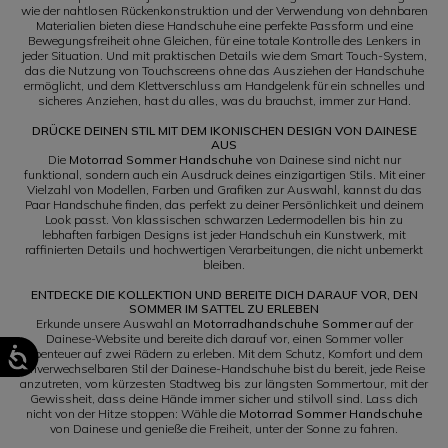
wie der nahtlosen Rückenkonstruktion und der Verwendung von dehnbaren
Materialien bieten diese Handschuhe eine perfekte Passform und eine
Bewegungsfreiheit ohne Gleichen, für eine totale Kontrolle des Lenkers in
jeder Situation. Und mit praktischen Details wie dem Smart Touch-System,
das die Nutzung von Touchscreens ohne das Ausziehen der Handschuhe
ermöglicht, und dem Klettverschluss am Handgelenk für ein schnelles und
sicheres Anziehen, hast du alles, was du brauchst, immer zur Hand.
DRÜCKE DEINEN STIL MIT DEM IKONISCHEN DESIGN VON DAINESE
AUS
Die
Motorrad Sommer Handschuhe
von Dainese sind nicht nur
funktional, sondern auch ein Ausdruck deines einzigartigen Stils. Mit einer
Vielzahl von Modellen, Farben und Grafiken zur Auswahl, kannst du das
Paar Handschuhe finden, das perfekt zu deiner Persönlichkeit und deinem
Look passt. Von klassischen schwarzen Ledermodellen bis hin zu
lebhaften farbigen Designs ist jeder Handschuh ein Kunstwerk, mit
raffinierten Details und hochwertigen Verarbeitungen, die nicht unbemerkt
bleiben.
ENTDECKE DIE KOLLEKTION UND BEREITE DICH DARAUF VOR, DEN
SOMMER IM SATTEL ZU ERLEBEN
Erkunde unsere Auswahl an
Motorradhandschuhe Sommer
auf der
Dainese-Website und bereite dich darauf vor, einen Sommer voller
Abenteuer auf zwei Rädern zu erleben. Mit dem Schutz, Komfort und dem
unverwechselbaren Stil der Dainese-Handschuhe bist du bereit, jede Reise
anzutreten, vom kürzesten Stadtweg bis zur längsten Sommertour, mit der
Gewissheit, dass deine Hände immer sicher und stilvoll sind. Lass dich
nicht von der Hitze stoppen: Wähle die
Motorrad Sommer Handschuhe
von Dainese und genieße die Freiheit, unter der Sonne zu fahren.