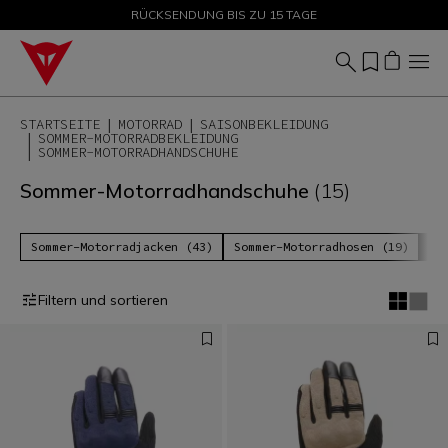
SALE BIS ZU -50 % – JETZT SHOPPEN
RÜCKSENDUNG BIS ZU 15 TAGE
STARTSEITE
MOTORRAD
SAISONBEKLEIDUNG
SOMMER-MOTORRADBEKLEIDUNG
SOMMER-MOTORRADHANDSCHUHE
Sommer-Motorradhandschuhe
(15)
Sommer-Motorradjacken (43)
Sommer-Motorradhosen (19)
So
Filtern und sortieren