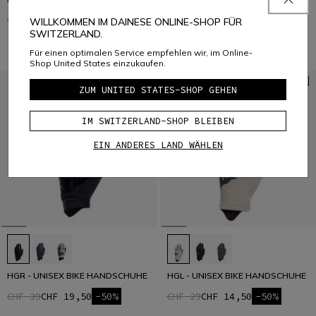
CHF 39
CHF 19,50
-50%
CHF 29
CHF 14,50
-50%
WILLKOMMEN IM DAINESE ONLINE-SHOP FÜR
SWITZERLAND.
Für einen optimalen Service empfehlen wir, im Online-
Shop United States einzukaufen.
ZUM UNITED STATES-SHOP GEHEN
IM SWITZERLAND-SHOP BLEIBEN
EIN ANDERES LAND WÄHLEN
HGR - UNISEX BIKE HANDSCHUHE
HGL - UNISEX BIKE HANDSCHUHE
CHF 39
CHF 19,50
-50%
CHF 29
CHF 14,50
-50%