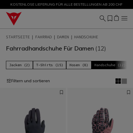
KOSTENLOSE LIEFERUNG FÜR ALLE BESTELLUNGEN AB 200 CHF
SALE BIS ZU -50 % – JETZT SHOPPEN
STARTSEITE
FAHRRAD
DAMEN
HANDSCHUHE
Fahrradhandschuhe Für Damen
(12)
Jacken (2)
T-Shirts (15)
Hosen (8)
Handschuhe (12)
Filtern und sortieren