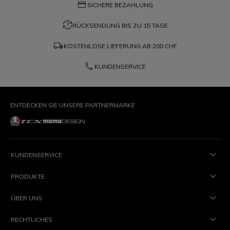
credit_card
SICHERE BEZAHLUNG
question_exchange
RÜCKSENDUNG BIS ZU 15 TAGE
local_shipping
KOSTENLOSE LIEFERUNG AB
200 CHF
phone
KUNDENSERVICE
ENTDECKEN SIE UNSERE PARTNERMARKE
KUNDENSERVICE
PRODUKTE
ÜBER UNS
RECHTLICHES