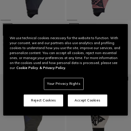
We use technical cookies necessary for the website to function. With
HGC HYBRID - UNISEX BIKE
HGR EXT - UNISEX BIKE
your consent, we and our partners also use analytics and profiling
HANDSCHUHE
HANDSCHUHE
cookies to understand how you use the site, improve our services, and
CHF 49
CHF 24,50
-50%
CHF 49
CHF 24,50
-50%
personalize content. You can accept all cookies, reject non-essential
ones, or manage your preferences at any time. For more information
on the cookies used and how personal data is processed, please see
our
Cookie Policy
& Privacy Policy.
Your Privacy Rights
Reject Cookies
Accept Cookies