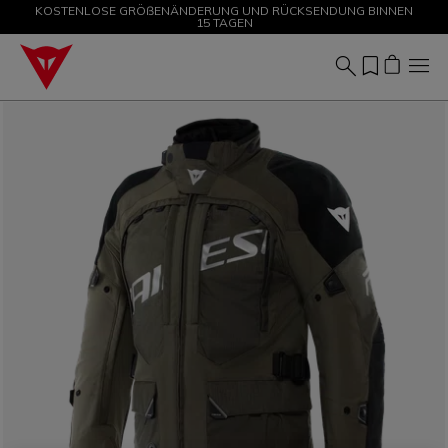
KOSTENLOSE GRÖßENÄNDERUNG UND RÜCKSENDUNG BINNEN
SALE BIS ZU -50 % – JETZT SHOPPEN
15 TAGEN