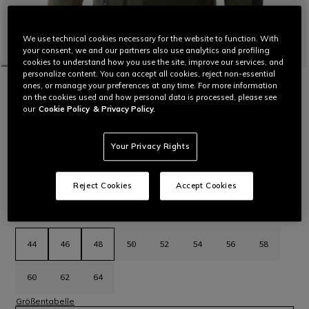
We use technical cookies necessary for the website to function. With
your consent, we and our partners also use analytics and profiling
cookies to understand how you use the site, improve our services, and
personalize content. You can accept all cookies, reject non-essential
STARTSEITE
MOTORRAD
MEN
JACKEN
REGENDICHT
ones, or manage your preferences at any time. For more information
SPRINGBOK 3L ABSOLUTESHELL™ JACKET
on the cookies used and how personal data is processed, please see
our
Cookie Policy
& Privacy Policy.
Wasserdichte, dreilagige Touring Adventure-Jacke. Optimiert
für die Verwendung zu jeder Jahreszeit. Pro-Armor-
Softprotektoren der Stufe 2 an Schultern und Ellbogen.
Your Privacy Rights
Mehr lesen
€ 749
€ 524,30
-30%
Reject Cookies
Accept Cookies
ausgewählt
Größe Auswählen
44
46
48
50
52
54
56
58
60
62
64
Größentabelle