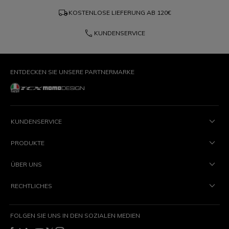
local_shipping
KOSTENLOSE LIEFERUNG AB
120€
phone
KUNDENSERVICE
ENTDECKEN SIE UNSERE PARTNERMARKE
KUNDENSERVICE
PRODUKTE
ÜBER UNS
RECHTLICHES
FOLGEN SIE UNS IN DEN SOZIALEN MEDIEN