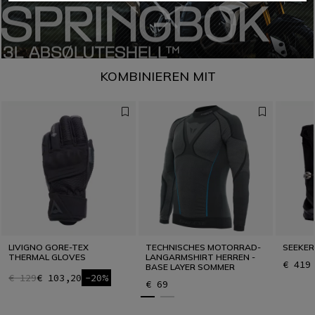
KOMBINIEREN MIT
LIVIGNO GORE-TEX
TECHNISCHES MOTORRAD-
SEEKER
THERMAL GLOVES
LANGARMSHIRT HERREN -
€ 419
BASE LAYER SOMMER
€ 129
€ 103,20
-20%
€ 69