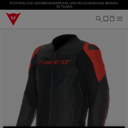
KOSTENLOSE GRÖßENÄNDERUNG UND RÜCKSENDUNG BINNEN
SALE BIS ZU -50 % – JETZT SHOPPEN
15 TAGEN