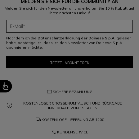
MELDEN SIE SICH FÜR DIE COMMUNITY AN
Melden Sie sich für den Newsletter an und erhalten Sie 10 % Rabatt auf
Ihren nächsten Einkauf
Nachdem ich die
Datenschutzerklärung der Dainese S.p.A.
gelesen
habe, bestätige ich, dass ich den Newsletter von Dainese S.p.A.
abonnieren möchte.
credit_card
SICHERE BEZAHLUNG
KOSTENLOSER GRÖSSENUMTAUSCH UND RÜCKGABE
question_exchange
INNERHALB VON 15 TAGEN
local_shipping
KOSTENLOSE LIEFERUNG AB
120€
phone
KUNDENSERVICE