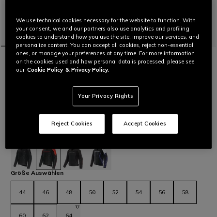
We use technical cookies necessary for the website to function. With
your consent, we and our partners also use analytics and profiling
cookies to understand how you use the site, improve our services, and
personalize content. You can accept all cookies, reject non-essential
ones, or manage your preferences at any time. For more information
STARTSEITE
MOTORRAD
MEN
JACKEN
LEDER
on the cookies used and how personal data is processed, please see
PERSONALISIERBAR
our
Cookie Policy
& Privacy Policy.
RACING 5 - HERREN MOTORRADJACKE
AUS LEDER
Your Privacy Rights
Motorradlederjacke mit sportlicher und bequemer Passform,
Slidern aus Aluminium an den Schultern, elastischen
Ledereinsätzen und Lufteinlässen für maximalen thermischen
Reject Cookies
Accept Cookies
Komfort. Die jüngste Weiterentwicklung der Sportjacke von
Dainese.
Mehr lesen
€ 569
ausgewählt
Größe Auswählen
44
46
48
50
52
54
56
58
60
62
64