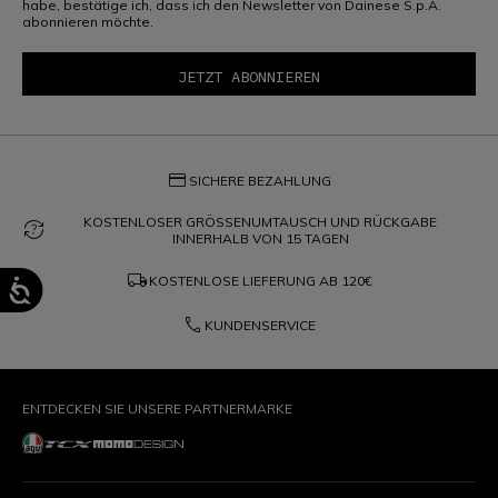
habe, bestätige ich, dass ich den Newsletter von Dainese S.p.A.
abonnieren möchte.
credit_card
SICHERE BEZAHLUNG
KOSTENLOSER GRÖSSENUMTAUSCH UND RÜCKGABE
question_exchange
INNERHALB VON 15 TAGEN
local_shipping
KOSTENLOSE LIEFERUNG AB
120€
phone
KUNDENSERVICE
ENTDECKEN SIE UNSERE PARTNERMARKE