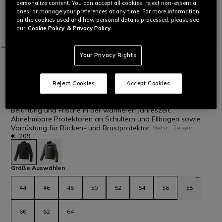
personalize content. You can accept all cookies, reject non-essential
ones, or manage your preferences at any time. For more information
on the cookies used and how personal data is processed, please see
our
Cookie Policy
& Privacy Policy.
Your Privacy Rights
STARTSEITE
MOTORRAD
MEN
JACKEN
TEXTIL
NEU EINGETROFFEN
LISBONA AIR TEX - SOMMER-
Reject Cookies
Accept Cookies
MOTORRADJACKE AUS TEXTIL HERREN
Herren-Motorradjacke aus Mesh-Gewebe für die ideale
Belüftung und Frische in der wärmeren Jahreszeit.
Abnehmbare Protektoren an Schultern und Ellbogen sowie
Vorrüstung für Rücken- und Brustprotektor.
Mehr lesen
€ 209
ausgewählt
Größe Auswählen
44
46
48
50
52
54
56
58
60
62
64