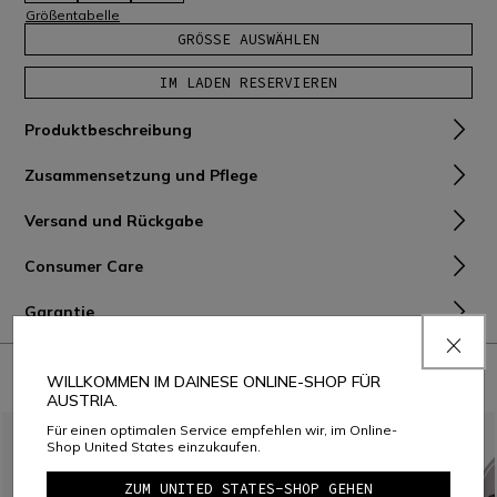
Größentabelle
GRÖSSE AUSWÄHLEN
IM LADEN RESERVIEREN
Produktbeschreibung
Zusammensetzung und Pflege
Versand und Rückgabe
Consumer Care
Garantie
KOMBINIEREN MIT
WILLKOMMEN IM DAINESE ONLINE-SHOP FÜR
AUSTRIA.
Für einen optimalen Service empfehlen wir, im Online-
Shop United States einzukaufen.
ZUM UNITED STATES-SHOP GEHEN