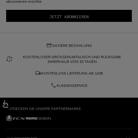
abonnieren möchte.
credit_card
SICHERE BEZAHLUNG
KOSTENLOSER GRÖSSENUMTAUSCH UND RÜCKGABE
question_exchange
INNERHALB VON 15 TAGEN
local_shipping
KOSTENLOSE LIEFERUNG AB
120€
phone
KUNDENSERVICE
ENTDECKEN SIE UNSERE PARTNERMARKE