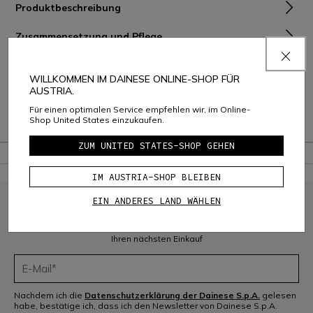
Produktbeschreibung
Zusammensetzung und Pflege
Versand und Rückgabe
WILLKOMMEN IM DAINESE ONLINE-SHOP FÜR
AUSTRIA.
Consumer Care
Für einen optimalen Service empfehlen wir, im Online-
Shop United States einzukaufen.
Garantie
ZUM UNITED STATES-SHOP GEHEN
IM AUSTRIA-SHOP BLEIBEN
EIN ANDERES LAND WÄHLEN
MELDEN SIE SICH FÜR DIE COMMUNITY AN
Melden Sie sich für den Newsletter an und erhalten Sie 10 % Rabatt auf
Ihren nächsten Einkauf
Nachdem ich die
Datenschutzerklärung der Dainese S.p.A.
gelesen
habe, bestätige ich, dass ich den Newsletter von Dainese S.p.A.