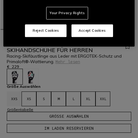
Your Privacy Rights
Reject Cookies
Accept Cookies
STARTSEITE
SKI
MEN
HANDSCHUHE
ERGOTEK PRO SOFIA GOGGIA
SKIHANDSCHUHE FÜR HERREN
Racing-Skifäustlinge aus Leder mit ERGOTEK-Schutz und
Primaloft®-Wattierung.
Mehr lesen
€ 229
ausgewählt
Größe Auswählen
XXS
XS
S
M
L
XL
XXL
Größentabelle
GRÖSSE AUSWÄHLEN
IM LADEN RESERVIEREN