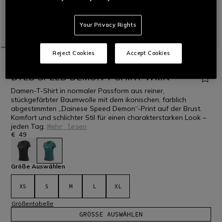
Your Privacy Rights
Reject Cookies
Accept Cookies
STARTSEITE
MOTORRAD
DAMEN
CASUAL WEAR
T-SHIRTS
DYED SPEED DEMON T-SHIRT WMN
Damen-T-Shirt in normaler Passform aus reiner,
stückgefärbter Baumwolle mit dem ikonischen, farblich
abgestimmten „Dainese Speed Demon“-Print auf der Brust.
Komfort und schlichter Stil für einen charakterstarken Look –
jeden Tag.
Mehr lesen
€ 49
ausgewählt
Größe Auswählen
XS
S
M
L
XL
Größentabelle
GRÖSSE AUSWÄHLEN