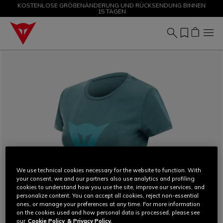
KOSTENLOSE GRÖßENÄNDERUNG UND RÜCKSENDUNG BINNEN
SALE BIS ZU -50 % – JETZT SHOPPEN
15 TAGEN
We use technical cookies necessary for the website to function. With
your consent, we and our partners also use analytics and profiling
cookies to understand how you use the site, improve our services, and
personalize content. You can accept all cookies, reject non-essential
ones, or manage your preferences at any time. For more information
on the cookies used and how personal data is processed, please see
our
Cookie Policy
& Privacy Policy.