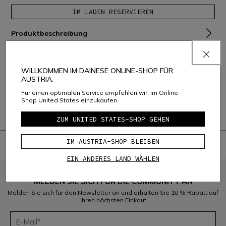
IM LADEN RESERVIEREN
Produktbeschreibung
Zusammensetzung und Pflege
WILLKOMMEN IM DAINESE ONLINE-SHOP FÜR
Versand und Rückgabe
AUSTRIA.
Für einen optimalen Service empfehlen wir, im Online-
Consumer Care
Shop United States einzukaufen.
Garantie
ZUM UNITED STATES-SHOP GEHEN
IM AUSTRIA-SHOP BLEIBEN
EIN ANDERES LAND WÄHLEN
MELDEN SIE SICH FÜR DIE COMMUNITY AN
Melden Sie sich für den Newsletter an und erhalten Sie 10 % Rabatt auf
Ihren nächsten Einkauf