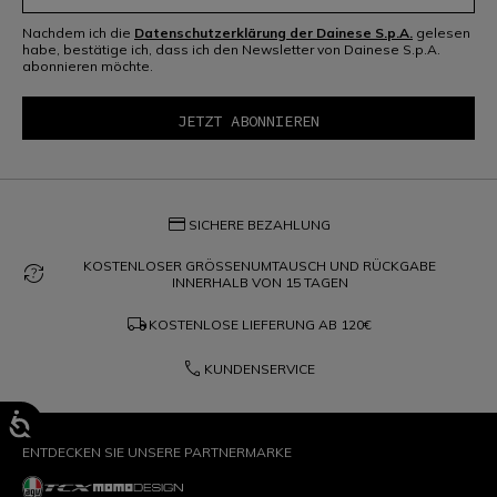
Nachdem ich die
Datenschutzerklärung der Dainese S.p.A.
gelesen
habe, bestätige ich, dass ich den Newsletter von Dainese S.p.A.
abonnieren möchte.
credit_card
SICHERE BEZAHLUNG
KOSTENLOSER GRÖSSENUMTAUSCH UND RÜCKGABE
question_exchange
INNERHALB VON 15 TAGEN
local_shipping
KOSTENLOSE LIEFERUNG AB
120€
phone
KUNDENSERVICE
ENTDECKEN SIE UNSERE PARTNERMARKE