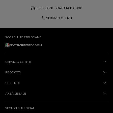
local_shipping
SPEDIZIONE GRATUITA DA
200€
phone
SERVIZIO CLIENTI
SCOPRI I NOSTRI BRAND
SERVIZIO CLIENTI
PRODOTTI
SU DI NOI
AREA LEGALE
SEGUICI SUI SOCIAL