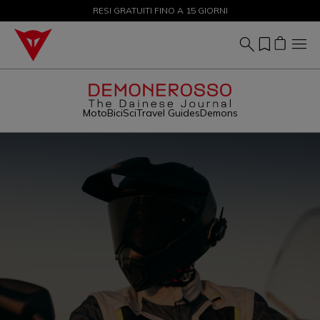
SALDI FINO AL 50% - ACQUISTA ORA
RESI GRATUITI FINO A 15 GIORNI
Moto
Bici
Sci
Travel Guides
Demons