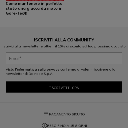
Come mantenere in perfetto
stato una giacca da moto in
Gore-Tex®
ISCRIVITI ALLA COMMUNITY
Iscriviti alla newsletter e ottieni il 10% di sconto sul tuo prossimo acquisto
Vista
l'informativa sulla privacy
confermo di volermi iscrivere alla
newsletter di Dainese S.p.A.
credit_card
PAGAMENTO SICURO
question_exchange
RESO FINO A 15 GIORNI