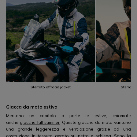
Sterrato offroad jacket
Sterrato 
Giacca da moto estiva
Meritano un capitolo a parte le estive, chiamate
anche
giacche full summer
. Queste giacche da moto vantano
una grande leggerezza e ventilazione grazie ad una
costruzione in tessuto aerato su petto e schiena. Sono la