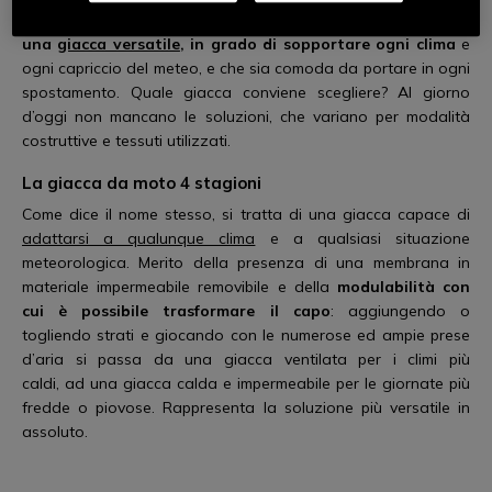
discorso è lo stesso ma più complicato. Bisogna
scegliere
una
giacca versatile
, in grado di sopportare ogni clima
e
ogni capriccio del meteo, e che sia comoda da portare in ogni
spostamento. Quale giacca conviene scegliere? Al giorno
d’oggi non mancano le soluzioni, che variano per modalità
costruttive e tessuti utilizzati.
La giacca
da moto
4
stagioni
Come dice il nome stesso, si tratta di una giacca capace di
adattarsi a qualunque clima
e a qualsiasi situazione
meteorologica. Merito della presenza di una membrana in
materiale impermeabile removibile e della
modulabilità con
cui è possibile trasformare il capo
: aggiungendo o
togliendo strati e giocando con le numerose ed ampie prese
d’aria si passa da una giacca ventilata per i climi più
caldi, ad una giacca calda e impermeabile per le giornate più
fredde o piovose. Rappresenta la soluzione più versatile in
assoluto.