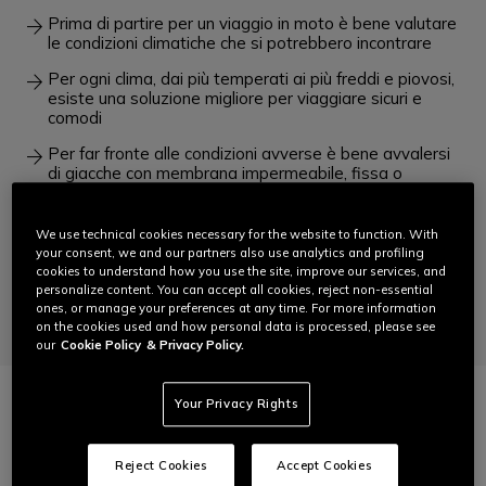
Prima di partire per un viaggio in moto è bene valutare
le condizioni climatiche che si potrebbero incontrare
Per ogni clima, dai più temperati ai più freddi e piovosi,
esiste una soluzione migliore per viaggiare sicuri e
comodi
Per far fronte alle condizioni avverse è bene avvalersi
di giacche con membrana impermeabile, fissa o
removibile
Nei climi mutevoli la soluzione più pratica possono
We use technical cookies necessary for the website to function. With
essere una giacca quattro stagioni o una traforata con
your consent, we and our partners also use analytics and profiling
membrana removibile
cookies to understand how you use the site, improve our services, and
personalize content. You can accept all cookies, reject non-essential
Anche con caldo intenso è necessario proteggersi, una
ones, or manage your preferences at any time. For more information
giacca traforata è la migliore compagna di viaggio
on the cookies used and how personal data is processed, please see
our
Cookie Policy
& Privacy Policy.
Your Privacy Rights
Quando si fanno i bagagli, qualunque sia la destinazione o la
stagione, un impermeabile, un maglione e una t-shirt non
mancano mai. Quando si viaggia in moto per più di un giorno
Reject Cookies
Accept Cookies
– e l’esperienza dei motociclisti in questo senso è preziosa – il