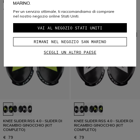
RICAMBIO GINOCCHIA
RICAMBIO GINOCCHIA
MARINO.
€ 49
€ 49
Per un servizio ottimale, ti raccomandiamo di comprare
nel nostro negozio online Stati Uniti.
VAI AL NEGOZIO STATI UNITI
RIMANI NEL NEGOZIO SAN MARINO
SCEGLI UN ALTRO PAESE
KNEE SLIDER RSS 4.0 - SLIDER DI
KNEE SLIDER RSS 4.0 - SLIDER DI
RICAMBIO GINOCCHIO (KIT
RICAMBIO GINOCCHIO (KIT
COMPLETO)
COMPLETO)
€ 79
€ 79