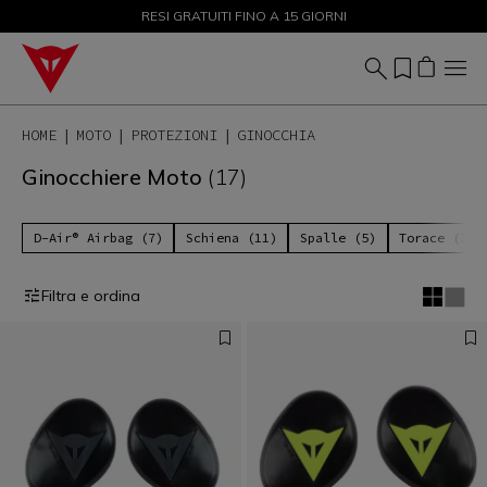
SALDI FINO AL 50% - ACQUISTA ORA
RESI GRATUITI FINO A 15 GIORNI
HOME
MOTO
PROTEZIONI
GINOCCHIA
Ginocchiere Moto
(17)
D-Air® Airbag (7)
Schiena (11)
Spalle (5)
Torace (3)
Filtra e ordina