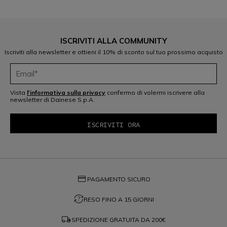
ISCRIVITI ALLA COMMUNITY
Iscriviti alla newsletter e ottieni il 10% di sconto sul tuo prossimo acquisto
Vista
l'informativa sulla privacy
confermo di volermi iscrivere alla
newsletter di Dainese S.p.A.
credit_card
PAGAMENTO SICURO
question_exchange
RESO FINO A 15 GIORNI
local_shipping
SPEDIZIONE GRATUITA DA
200€