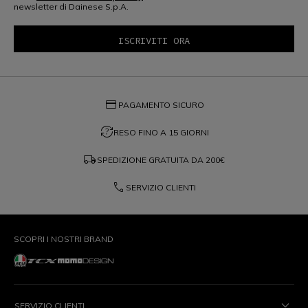
newsletter di Dainese S.p.A.
credit_card
PAGAMENTO SICURO
question_exchange
RESO FINO A 15 GIORNI
local_shipping
SPEDIZIONE GRATUITA DA
200€
phone
SERVIZIO CLIENTI
SCOPRI I NOSTRI BRAND
SERVIZIO CLIENTI