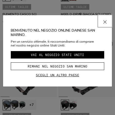
ULTIME TAGLIE
ULTIME TAGLIE
ELEMENTO CASCO SCI
M001 D-DRY® GIACCA SCI UOMO
€ 129
€ 90,30
-30%
€ 459
€ 183,60
-60%
BENVENUTO NEL NEGOZIO ONLINE DAINESE SAN
MARINO.
Per un servizio ottimale, ti raccomandiamo di comprare
nel nostro negozio online Stati Uniti.
VAI AL NEGOZIO STATI UNITI
RIMANI NEL NEGOZIO SAN MARINO
SCEGLI UN ALTRO PAESE
+7