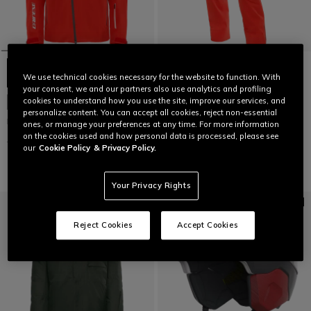
We use technical cookies necessary for the website to function. With
your consent, we and our partners also use analytics and profiling
cookies to understand how you use the site, improve our services, and
ULTIME TAGLIE
ULTIME TAGLIE
personalize content. You can accept all cookies, reject non-essential
HP DOME
HP TALUS PANTS
ones, or manage your preferences at any time. For more information
on the cookies used and how personal data is processed, please see
€ 699,95
€ 419,97
-40%
€ 449,95
€ 269,97
-40%
our
Cookie Policy
& Privacy Policy.
Your Privacy Rights
Reject Cookies
Accept Cookies