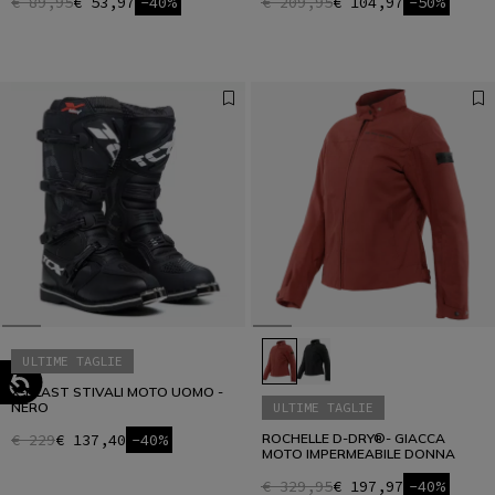
€ 89,95
€ 53,97
-40%
€ 209,95
€ 104,97
-50%
ULTIME TAGLIE
X-BLAST STIVALI MOTO UOMO -
NERO
ULTIME TAGLIE
€ 229
€ 137,40
-40%
ROCHELLE D-DRY®- GIACCA
MOTO IMPERMEABILE DONNA
€ 329,95
€ 197,97
-40%