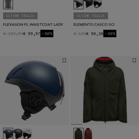
ULTIME TAGLIE
ULTIME TAGLIE
FLEXAGON PL WAISTCOAT LADY
ELEMENTO CASCO SCI
€ 199,95
€ 99,97
-50%
€ 129
€ 90,30
-30%