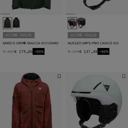
ULTIME TAGLIE
ULTIME TAGLIE
M002 D-DRY® GIACCA SCI UOMO
NUCLEO MIPS PRO CASCO SCI
€ 449
€ 179,60
-60%
€ 229
€ 137,40
-40%