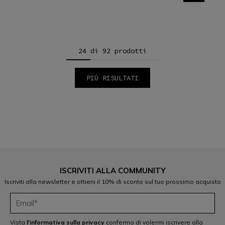
24 di 92 prodotti
PIÙ RISULTATI
1
2
3
4
ISCRIVITI ALLA COMMUNITY
Iscriviti alla newsletter e ottieni il 10% di sconto sul tuo prossimo acquisto
Vista
l'informativa sulla privacy
confermo di volermi iscrivere alla