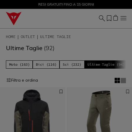
SALDI FINO AL 50% - ACQUISTA ORA
RESI GRATUITI FINO A 15 GIORNI
HOME
OUTLET
ULTIME TAGLIE
Ultime Taglie
(92)
Moto (163)
Bici (116)
Sci (232)
Ultime Taglie (94)
Filtra e ordina