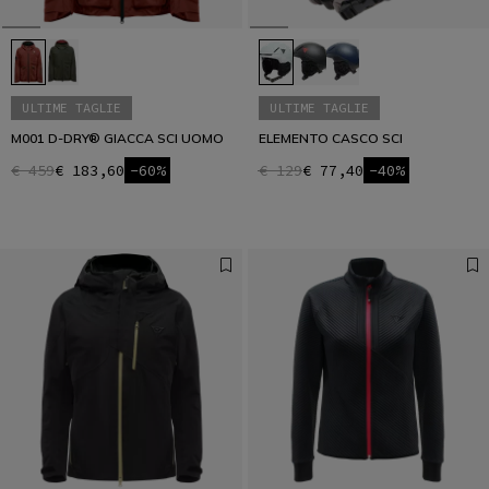
ULTIME TAGLIE
ULTIME TAGLIE
M001 D-DRY® GIACCA SCI UOMO
ELEMENTO CASCO SCI
€ 459
€ 183,60
-60%
€ 129
€ 77,40
-40%