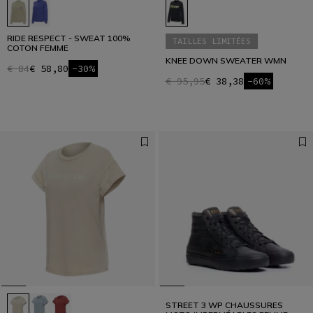
RIDE RESPECT - SWEAT 100%
TAILLES LIMITÉES
COTON FEMME
KNEE DOWN SWEATER WMN
€ 84
€ 58,80
-30%
€ 95,95
€ 38,38
-60%
STREET 3 WP CHAUSSURES