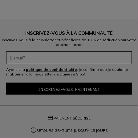
5
6
7
INSCRIVEZ-VOUS À LA COMMUNAUTÉ
Inscrivez-vous à la newsletter et bénéficiez de 10 % de réduction sur votre
prochain achat
Ayant lu la
politique de confidentialité
, je confirme que je souhaite
mabonner à la newsletter de Dainese S.p.A.
credit_card
PAIEMENT SÉCURISÉ
question_exchange
RETOURS GRATUITS JUSQU'À 15 JOURS