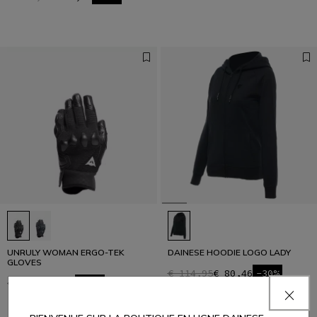
UNRULY WOMAN ERGO-TEK
DAINESE HOODIE LOGO LADY
GLOVES
€ 114,95
€ 80,46
-30%
€ 129
€ 77,40
-40%