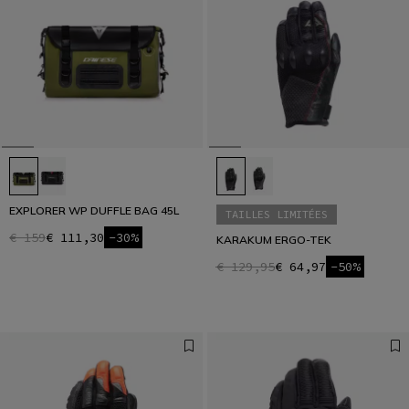
EXPLORER WP DUFFLE BAG 45L
TAILLES LIMITÉES
€ 159
€ 111,30
-30%
KARAKUM ERGO-TEK
€ 129,95
€ 64,97
-50%