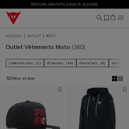
PROMOTIONS JUSQU'À-50 % – ACHETEZ MAINTENANT
RETOURS GRATUITS JUSQU'À 15 JOURS
ACCUEIL
OUTLET
MOTO
Outlet Vêtements Moto
(160)
Combinaisons (2)
Blousons (34)
Pantalons (8)
Gants (2
Filtrer et trier