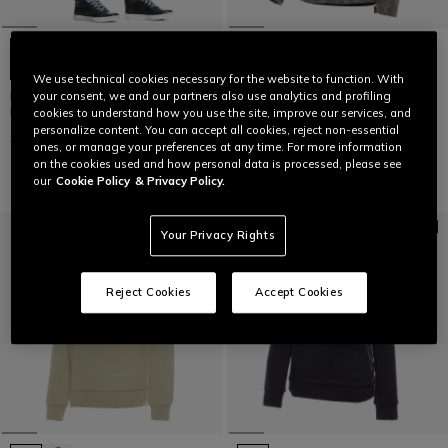
We use technical cookies necessary for the website to function. With
your consent, we and our partners also use analytics and profiling
DENIM BLAST REGULAR TEX
CENTRALE ABSØLUTESHELL PRO
PANTS
JACKET WMN
cookies to understand how you use the site, improve our services, and
personalize content. You can accept all cookies, reject non-essential
€ 209,95
€ 146,96
-30%
€ 329
€ 197,40
-40%
ones, or manage your preferences at any time. For more information
on the cookies used and how personal data is processed, please see
our
Cookie Policy
& Privacy Policy.
Your Privacy Rights
Reject Cookies
Accept Cookies