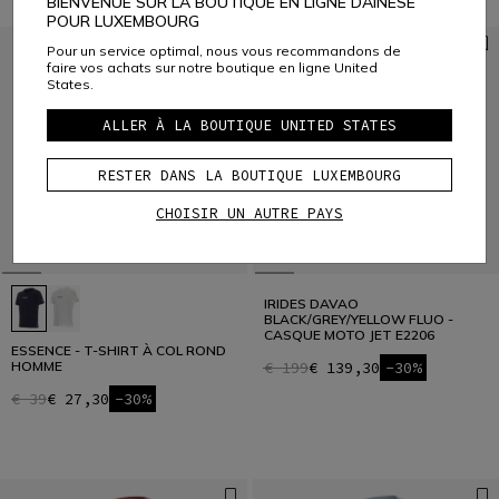
BIENVENUE SUR LA BOUTIQUE EN LIGNE DAINESE
POUR LUXEMBOURG
Pour un service optimal, nous vous recommandons de
faire vos achats sur notre boutique en ligne United
States.
ALLER À LA BOUTIQUE UNITED STATES
RESTER DANS LA BOUTIQUE LUXEMBOURG
CHOISIR UN AUTRE PAYS
IRIDES DAVAO
BLACK/GREY/YELLOW FLUO -
CASQUE MOTO JET E2206
ESSENCE - T-SHIRT À COL ROND
HOMME
€ 199
€ 139,30
-30%
€ 39
€ 27,30
-30%