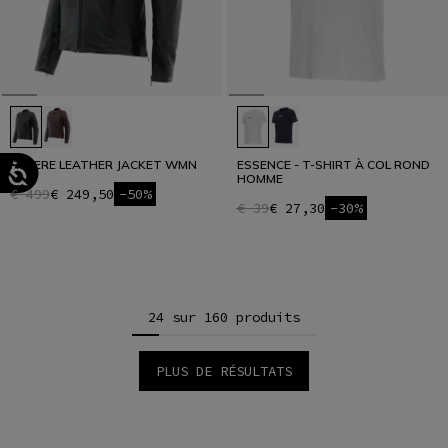
ITINERE LEATHER JACKET WMN
ESSENCE - T-SHIRT À COL ROND
HOMME
€ 499
€ 249,50
-50%
€ 39
€ 27,30
-30%
24 sur 160 produits
PLUS DE RÉSULTATS
1
2
3
4