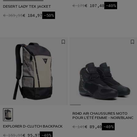
€ 179
€ 107,40
-40%
DESERT LADY TEX JACKET
€ 369,95
€ 184,97
-50%
R04D AIR CHAUSSURES MOTO
POUR L'ÉTÉ FEMME - NOIR/BLANC
EXPLORER D-CLUTCH BACKPACK
€ 149
€ 89,40
-40%
€ 159,95
€ 95,97
-40%