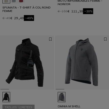
MOTO IMPERMÉABLES FEMME -
NOIR/OR
SFUMATA - T-SHIRT À COL ROND
FEMME
€ 159
€ 111,30
-30%
€ 49
€ 29,40
-40%
OMNIA M SHELL
TAILLES LIMITÉES