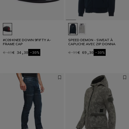
#C09 KNEE DOWN 9FIFTY A-
SPEED DEMON - SWEAT À
FRAME CAP
CAPUCHE AVEC ZIP DONNA
€ 49
€ 34,30
-30%
€ 99
€ 69,30
-30%