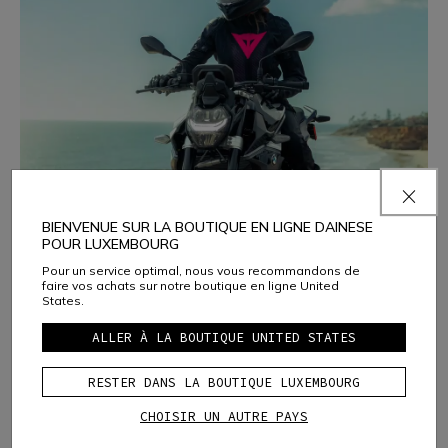
BIENVENUE SUR LA BOUTIQUE EN LIGNE DAINESE
POUR LUXEMBOURG
Jours d'été à moto
Pour un service optimal, nous vous recommandons de
faire vos achats sur notre boutique en ligne United
Ventilation, légèreté et protection pour profiter
States.
pleinement des journées les plus chaudes.
ALLER À LA BOUTIQUE UNITED STATES
DÉCOUVREZ LA SÉLECTION
RESTER DANS LA BOUTIQUE LUXEMBOURG
CHOISIR UN AUTRE PAYS