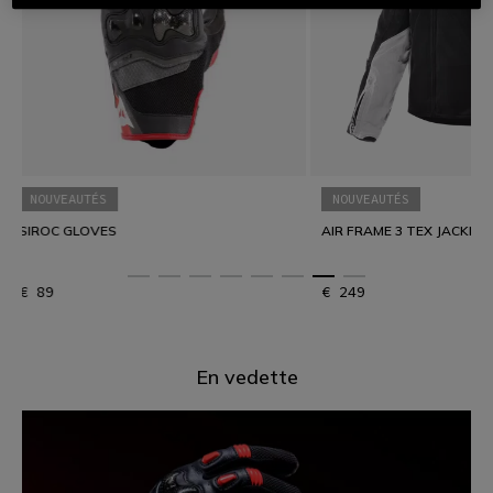
L’été se vit à moto
DYED SPEED DEMON T
NOUVEAUTÉS
Confort et protection pour parcourir toutes les distances en
toute liberté.
AIR FRAME 3 TEX JACKET WMN
DÉCOUVREZ LE TOURING D’ÉTÉ
€ 249
€ 49
En vedette