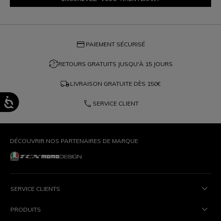
credit_card
PAIEMENT SÉCURISÉ
question_exchange
RETOURS GRATUITS JUSQU'À 15 JOURS
local_shipping
LIVRAISON GRATUITE DÈS
150€
phone
SERVICE CLIENT
DÉCOUVRIR NOS PARTENAIRES DE MARQUE
SERVICE CLIENTS
PRODUITS