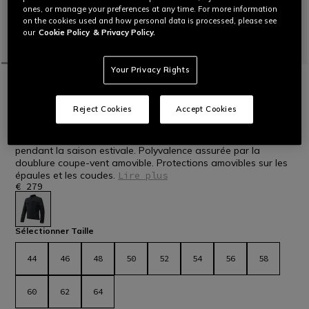
ones, or manage your preferences at any time. For more information
on the cookies used and how personal data is processed, please see
our
Cookie Policy
& Privacy Policy.
Your Privacy Rights
ACCUEIL
MOTO
HOMMES
BLOUSONS
TISSUS
NOUVEAUTÉS
ALFAMA AIR TEX - BLOUSON MOTO D'ÉTÉ
Reject Cookies
Accept Cookies
EN MESH HOMME
Veste de moto pour homme ventilée en tissu mesh à utiliser
pendant la saison estivale. Polyvalence assurée par la
doublure coupe-vent amovible. Protections amovibles sur les
épaules et les coudes.
Lire plus
€ 279
sélectionné
Sélectionner Taille
44
46
48
50
52
54
56
58
60
62
64