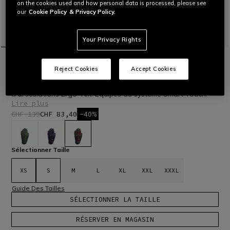
on the cookies used and how personal data is processed, please see
our
Cookie Policy
& Privacy Policy.
Your Privacy Rights
ACCUEIL
OUTLET
MOTO
GANTS
UNRULY ERGO-TEK GLOVES
Reject Cookies
Accept Cookies
Gants de moto en tissu dotés de renforts en cuir ovin et
d’articulations Ergo-Tek. Équipés du système Smart Touch.
Lire plus
CHF 139
CHF 83,40
-40%
sélectionné
Sélectionner Taille
XS
S
M
L
XL
XXL
XXXL
Guide Des Tailles
SÉLECTIONNER LA TAILLE
RÉSERVER EN MAGASIN