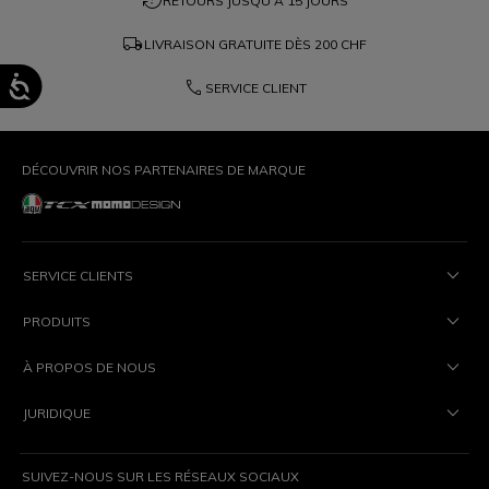
question_exchange
RETOURS JUSQU'À 15 JOURS
local_shipping
LIVRAISON GRATUITE DÈS
200 CHF
phone
SERVICE CLIENT
DÉCOUVRIR NOS PARTENAIRES DE MARQUE
SERVICE CLIENTS
PRODUITS
À PROPOS DE NOUS
JURIDIQUE
SUIVEZ-NOUS SUR LES RÉSEAUX SOCIAUX