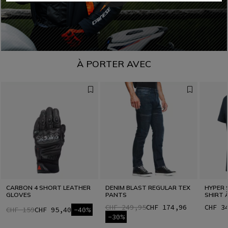
À PORTER AVEC
CARBON 4 SHORT LEATHER
DENIM BLAST REGULAR TEX
HYPER 
GLOVES
PANTS
SHIRT 
CHF 249,95
CHF 174,96
CHF 3
CHF 159
CHF 95,40
-40%
-30%