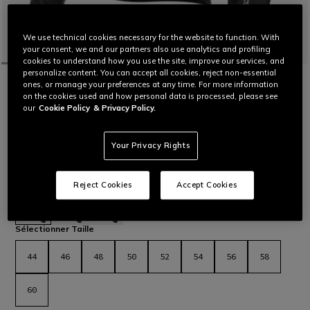
We use technical cookies necessary for the website to function. With
your consent, we and our partners also use analytics and profiling
cookies to understand how you use the site, improve our services, and
personalize content. You can accept all cookies, reject non-essential
ACCUEIL
MOTO
HOMMES
BLOUSONS
IMPERMÉABLES
ones, or manage your preferences at any time. For more information
SUPER RIDER 2 ABSOLUTESHELL™
on the cookies used and how personal data is processed, please see
JACKET
our
Cookie Policy
& Privacy Policy.
Veste de moto en tissu Mugello et inserts en cuir de vache,
avec protections certifiées au niveau des épaules, du torse et
Your Privacy Rights
du dos. Polyvalente quelles que soient les conditions, grâce à
sa membrane imperméable Absøluteshell™ amovible.
Lire plus
CHF 529
Reject Cookies
Accept Cookies
sélectionné
Sélectionner Taille
44
46
48
50
52
54
56
58
60