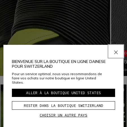
ERGONOMIE
MATÉ
ELASTICATED INSERTS
MUG
BIENVENUE SUR LA BOUTIQUE EN LIGNE DAINESE
POUR SWITZERLAND
Des inserts élastiques positionnés aux endroits les plus
Le tis
Pour un service optimal, nous vous recommandons de
stratégiques améliorent la capacité d'adaptation du
nylon 
faire vos achats sur notre boutique en ligne United
vêtement au corps lorsqu'il change de forme et se déplace
une ré
States.
en roulant.
très c
à sa fo
mouvem
ALLER À LA BOUTIQUE UNITED STATES
nanote
pour r
RESTER DANS LA BOUTIQUE SWITZERLAND
ce qui
CHOISIR UN AUTRE PAYS