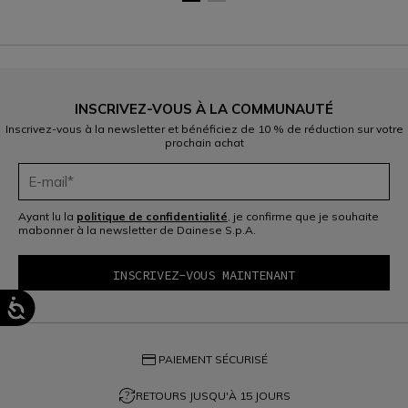
INSCRIVEZ-VOUS À LA COMMUNAUTÉ
Inscrivez-vous à la newsletter et bénéficiez de 10 % de réduction sur votre
prochain achat
Ayant lu la
politique de confidentialité
, je confirme que je souhaite
mabonner à la newsletter de Dainese S.p.A.
credit_card
PAIEMENT SÉCURISÉ
question_exchange
RETOURS JUSQU'À 15 JOURS