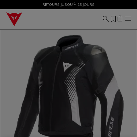
SOLDES JUSQU'À-50 % – ACHETEZ MAINTENANT
RETOURS JUSQU'À 15 JOURS