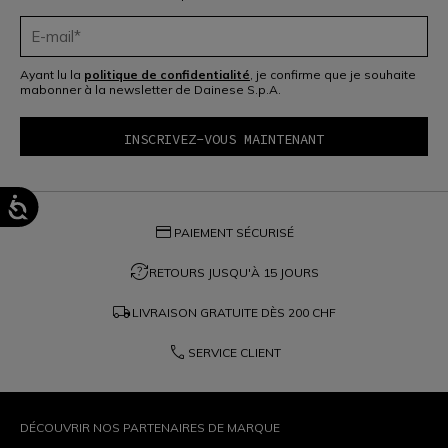
Ayant lu la
politique de confidentialité
, je confirme que je souhaite
mabonner à la newsletter de Dainese S.p.A.
credit_card
PAIEMENT SÉCURISÉ
question_exchange
RETOURS JUSQU'À 15 JOURS
local_shipping
LIVRAISON GRATUITE DÈS
200 CHF
phone
SERVICE CLIENT
DÉCOUVRIR NOS PARTENAIRES DE MARQUE