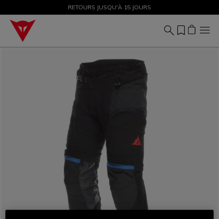
SOLDES JUSQU'À-50 % – ACHETEZ MAINTENANT
RETOURS JUSQU'À 15 JOURS