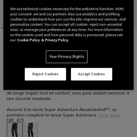
We use technical cookies necessary for the website to function. With
your consent, we and our partners also use analytics and profiling
cookies to understand how you use the site, improve our services, and
personalize content. You can accept all cookies, reject non-essential
ones, or manage your preferences at any time. For more information
on the cookies used and how personal data is processed, please see
ACCUEIL
MOTO
HOMMES
PANTALONS
IMPERMÉABLES
our
Cookie Policy
& Privacy Policy.
SUPER ADVENTURE ABSØLUTESHELL™ -
PANTALON DE MOTO OFF-ROAD HOMME
Pantalon de moto idéal pour les longs voyages aventureux
Your Privacy Rights
tout-terrain par temps tempéré ou très chaud.
Reject Cookies
Accept Cookies
Extrêmement polyvalent, ergonomique et fonctionnel grâce à
sa construction modulaire et aux empiècements élastiqués
aux endroits stratégiques, ce pantalon permet d'entreprendre
de longs trajets tout en confort, sans pour autant renoncer à
une sécurité maximale.
Associé à la veste Super Adventure Absøluteshell™, ce
pantalon complète la tenue Super Adventure.
Lire plus
CHF 479