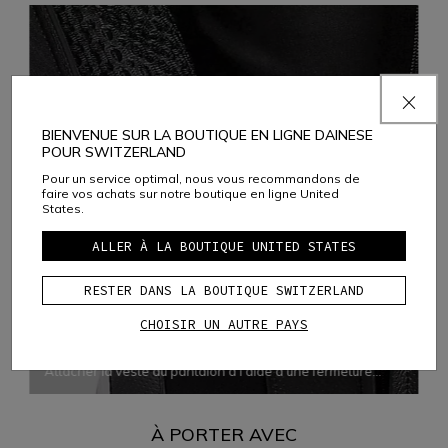
BIENVENUE SUR LA BOUTIQUE EN LIGNE DAINESE
POUR SWITZERLAND
Pour un service optimal, nous vous recommandons de
faire vos achats sur notre boutique en ligne United
States.
ALLER À LA BOUTIQUE UNITED STATES
RESTER DANS LA BOUTIQUE SWITZERLAND
ERGONOMIE
CHOISIR UN AUTRE PAYS
JACKET-TROUSERS FASTENING SYSTEM
Attacher la veste au pantalon à l'aide d'une fermeture
éclair apporte davantage d'ergonomie et de confort en
éliminant tout risque d'infiltration d'air et en garantissant
que les deux vêtements épousent bien le corps dans
À PORTER AVEC
toutes les situations