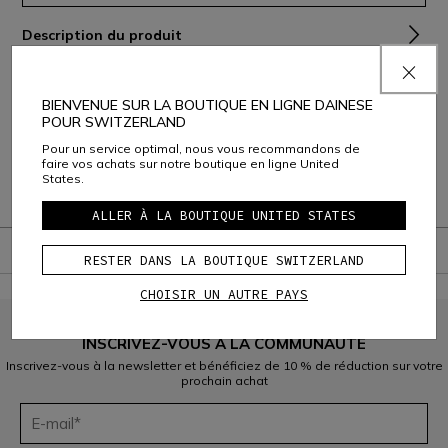
Description du produit
Composition et Entretien
BIENVENUE SUR LA BOUTIQUE EN LIGNE DAINESE
Livraison et Retours
POUR SWITZERLAND
Pour un service optimal, nous vous recommandons de
Service Client
faire vos achats sur notre boutique en ligne United
States.
Garantie
ALLER À LA BOUTIQUE UNITED STATES
RESTER DANS LA BOUTIQUE SWITZERLAND
CHOISIR UN AUTRE PAYS
INSCRIVEZ-VOUS À LA COMMUNAUTÉ
Inscrivez-vous à la newsletter et bénéficiez de 10 % de réduction sur votre
prochain achat