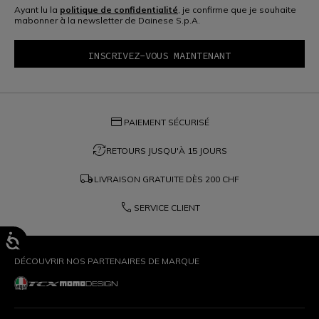
Ayant lu la
politique de confidentialité
, je confirme que je souhaite
mabonner à la newsletter de Dainese S.p.A.
credit_card
PAIEMENT SÉCURISÉ
question_exchange
RETOURS JUSQU'À 15 JOURS
local_shipping
LIVRAISON GRATUITE DÈS
200 CHF
phone
SERVICE CLIENT
DÉCOUVRIR NOS PARTENAIRES DE MARQUE