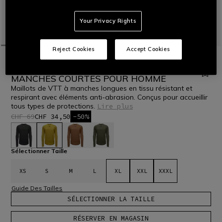
Your Privacy Rights
Reject Cookies
Accept Cookies
ACCUEIL
VTT
HOMMES
T-SHIRTS
HG ROX JERSEY LS -MAILLOT DE VÉLO
MANCHES COURTES POUR HOMME
Maillots de VTT à manches longues en tissu résistant et
respirant avec éléments anti-abrasion. Conçus pour accueillir
tous types de protections.
Lire plus
CHF 69
CHF 34,50
-50%
sélectionné
Sélectionner Taille
XS
S
M
L
XL
XXL
XXXL
Guide Des Tailles
SÉLECTIONNER LA TAILLE
RÉSERVER EN MAGASIN