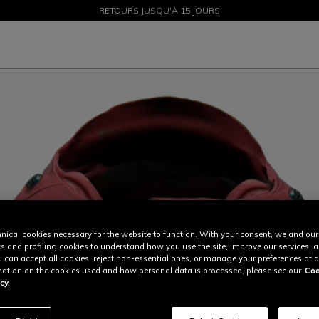
SOLDES JUSQU'À-50 % – ACHETEZ MAINTENANT
RETOURS JUSQU'À 15 JOURS
nical cookies necessary for the website to function. With your consent, we and our
cs and profiling cookies to understand how you use the site, improve our services, 
u can accept all cookies, reject non-essential ones, or manage your preferences at a
ation on the cookies used and how personal data is processed, please see our
Coo
cy.