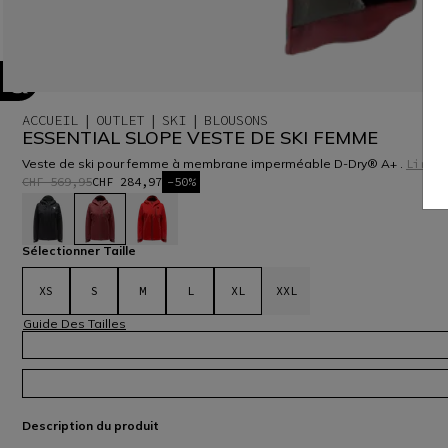
ACCUEIL
OUTLET
SKI
BLOUSONS
ESSENTIAL SLOPE VESTE DE SKI FEMME
Veste de ski pour femme à membrane imperméable D-Dry® A+ .
Lire p
CHF 569,95
CHF 284,97
-50%
sélectionné
Sélectionner Taille
XS
S
M
L
XL
XXL
Guide Des Tailles
Description du produit