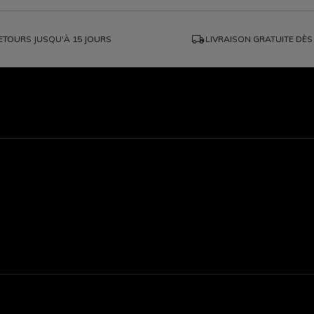
local_shipping
ETOURS JUSQU'À 15 JOURS
LIVRAISON GRATUITE DÈS