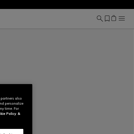
 partners also
and personalize
ny time. For
kie Policy
&