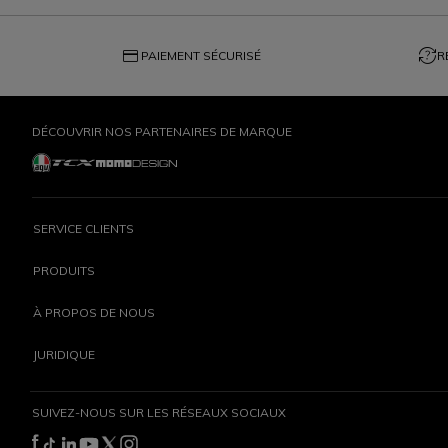
credit_card
question_exchange
PAIEMENT SÉCURISÉ
R
DÉCOUVRIR NOS PARTENAIRES DE MARQUE
SERVICE CLIENTS
PRODUITS
À PROPOS DE NOUS
JURIDIQUE
SUIVEZ-NOUS SUR LES RÉSEAUX SOCIAUX