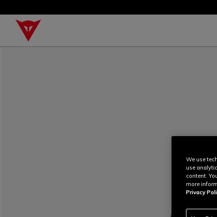
We use tech
use analyti
content. Yo
more inform
Privacy Poli