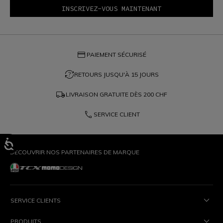
credit_card
PAIEMENT SÉCURISÉ
question_exchange
RETOURS JUSQU'À 15 JOURS
local_shipping
LIVRAISON GRATUITE DÈS
200 CHF
phone
SERVICE CLIENT
DÉCOUVRIR NOS PARTENAIRES DE MARQUE
SERVICE CLIENTS
PRODUITS