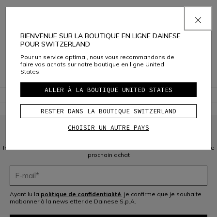
Composition et Entretien
Livraison et Retours
BIENVENUE SUR LA BOUTIQUE EN LIGNE DAINESE
POUR SWITZERLAND
Service Client
Pour un service optimal, nous vous recommandons de
faire vos achats sur notre boutique en ligne United
States.
Garantie
ALLER À LA BOUTIQUE UNITED STATES
RESTER DANS LA BOUTIQUE SWITZERLAND
CHOISIR UN AUTRE PAYS
INSCRIVEZ-VOUS À LA COMMUNAUTÉ
Inscrivez-vous à la newsletter et bénéficiez de 10 % de réduction sur votre
prochain achat
Ayant lu la
politique de confidentialité
, je confirme que je souhaite
mabonner à la newsletter de Dainese S.p.A.