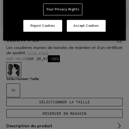
Your Privacy Rights
Reject Cookies
Accept Cookies
ACCUEIL
OUTLET
MOTO
PROTECTIONS ET CASQUES
ELBOW V E1
Les coudières munies de bandes de maintien et d’un certificat
de qualité.
Lire plus
CHF 79,95
CHF 39,97
-50%
sélectionné
Sélectionner Taille
TU
SÉLECTIONNER LA TAILLE
RÉSERVER EN MAGASIN
Description du produit