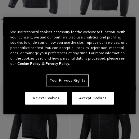
We use technical cookies necessary for the website to function. With
your consent, we and our partners also use analytics and profiling
VINTEDGE AIR TEX - SOMMER-
NEU EINGETROFFEN
cookies to understand how you use the site, improve our services, and
MOTORRADJACKE AUS MESH-
personalize content. You can accept all cookies, reject non-essential
TEXTIL HERREN
MARVILA TEX - MOTORRADJACKE
ones, or manage your preferences at any time. For more information
AUS TEXTIL HERREN
on the cookies used and how personal data is processed, please see
CHF 289
CHF 249
our
Cookie Policy
& Privacy Policy.
Your Privacy Rights
Reject Cookies
Accept Cookies