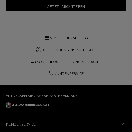
credit_card
SICHERE BEZAHLUNG
question_exchange
RÜCKSENDUNG BIS ZU 15 TAGE
local_shipping
KOSTENLOSE LIEFERUNG AB
200 CHF
phone
KUNDENSERVICE
ENTDECKEN SIE UNSERE PARTNERMARKE
KUNDENSERVICE