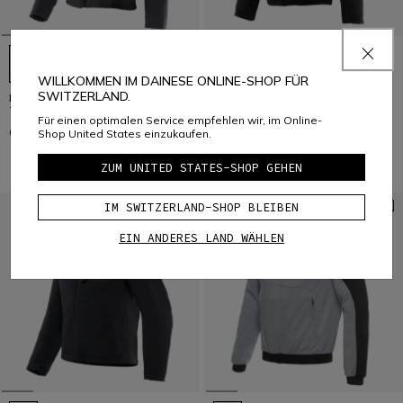
WILLKOMMEN IM DAINESE ONLINE-SHOP FÜR
SWITZERLAND.
IGNITE 2 - MOTORRADJACKE
BOVISA - MOTORRAD-HOODIE
TEXTIL FÜR DAMEN
MIT PROTEKTOREN HERREN
Für einen optimalen Service empfehlen wir, im Online-
CHF 269
CHF 249
Shop United States einzukaufen.
ZUM UNITED STATES-SHOP GEHEN
IM SWITZERLAND-SHOP BLEIBEN
EIN ANDERES LAND WÄHLEN