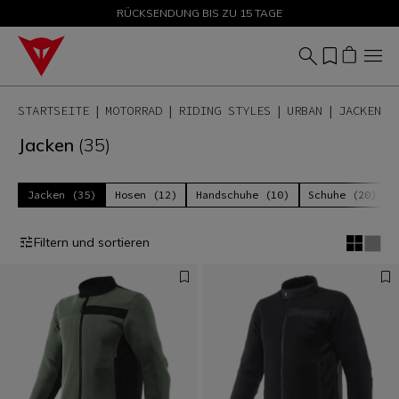
SALE BIS ZU -50 % – JETZT SHOPPEN
RÜCKSENDUNG BIS ZU 15 TAGE
STARTSEITE
MOTORRAD
RIDING STYLES
URBAN
JACKEN
Jacken
(35)
Jacken (35)
Hosen (12)
Handschuhe (10)
Schuhe (20)
Filtern und sortieren