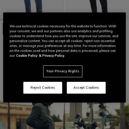
We use technical cookies necessary for the website to function. With
your consent, we and our partners also use analytics and profiling
cookies to understand how you use the site, improve our services, and
5-POCKET DENIM SLIM -
5-POCKET DENIM TAPERED FIT -
personalize content. You can accept all cookies, reject non-essential
MOTORRADJEANS HERREN
MOTORRADJEANS HERREN
ones, or manage your preferences at any time. For more information
CHF 229
CHF 199
on the cookies used and how personal data is processed, please see
our
Cookie Policy
& Privacy Policy.
Your Privacy Rights
Reject Cookies
Accept Cookies