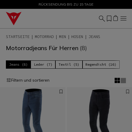
SALE BIS ZU -50 % – JETZT SHOPPEN
RÜCKSENDUNG BIS ZU 15 TAGE
STARTSEITE
MOTORRAD
MEN
HOSEN
JEANS
Motorradjeans Für Herren
(8)
Jeans (8)
Leder (7)
Textil (5)
Regendicht (16)
Filtern und sortieren