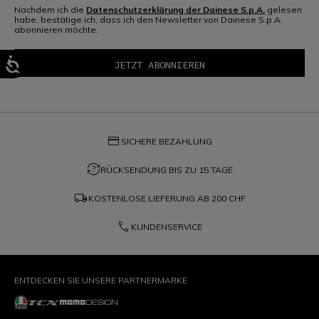
Nachdem ich die
Datenschutzerklärung der Dainese S.p.A.
gelesen
habe, bestätige ich, dass ich den Newsletter von Dainese S.p.A.
abonnieren möchte.
credit_card
SICHERE BEZAHLUNG
question_exchange
RÜCKSENDUNG BIS ZU 15 TAGE
local_shipping
KOSTENLOSE LIEFERUNG AB
200 CHF
phone
KUNDENSERVICE
ENTDECKEN SIE UNSERE PARTNERMARKE