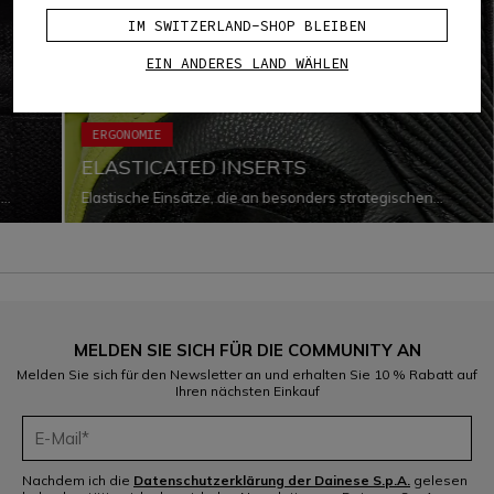
IM SWITZERLAND-SHOP BLEIBEN
EIN ANDERES LAND WÄHLEN
ERGONOMIE
ELASTICATED INSERTS
e
Elastische Einsätze, die an besonders strategischen
schuh
Punkten positioniert werden und die Fähigkeit des
ieht.
Kleidungsstücks zur Anpassung an die veränderte
ation
Körperform und -bewegung während des Fahrens
verbessern.
MELDEN SIE SICH FÜR DIE COMMUNITY AN
Melden Sie sich für den Newsletter an und erhalten Sie 10 % Rabatt auf
Ihren nächsten Einkauf
Nachdem ich die
Datenschutzerklärung der Dainese S.p.A.
gelesen