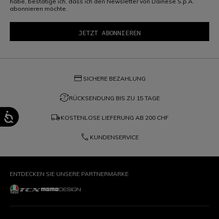
habe, bestätige ich, dass ich den Newsletter von Dainese S.p.A.
abonnieren möchte.
credit_card
SICHERE BEZAHLUNG
question_exchange
RÜCKSENDUNG BIS ZU 15 TAGE
local_shipping
KOSTENLOSE LIEFERUNG AB
200 CHF
phone
KUNDENSERVICE
ENTDECKEN SIE UNSERE PARTNERMARKE