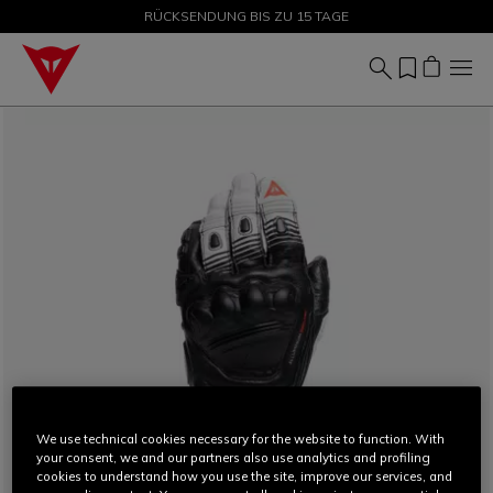
SALE BIS ZU -50 % – JETZT SHOPPEN
RÜCKSENDUNG BIS ZU 15 TAGE
We use technical cookies necessary for the website to function. With
your consent, we and our partners also use analytics and profiling
cookies to understand how you use the site, improve our services, and