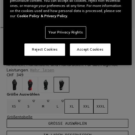
personalize content. You can accept all cookies, reject non-essential
ones, or manage your preferences at any time. For more information
on the cookies used and how personal data is processed, please see
our
Cookie Policy
& Privacy Policy.
Your Privacy Rights
STARTSEITE
MOTORRAD
MEN
HANDSCHUHE
LEDER
FIERO - MOTORRAD-RENNHANDSCHUH
AUS LEDER
Reject Cookies
Accept Cookies
Motorrad-Rennhandschuh aus robustem Ziegenleder mit
bequemen Partien aus Textil und schützenden Einsätzen an
Knöcheln, Handfläche und Handrücken. Für überragende
Leistungen.
Mehr lesen
CHF 349
ausgewählt
Größe Auswählen
XS
S
M
L
XL
XXL
XXXL
Größentabelle
GRÖSSE AUSWÄHLEN