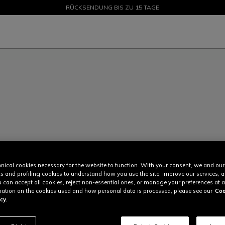
SALE BIS ZU -50 % – JETZT SHOPPEN
RÜCKSENDUNG BIS ZU 15 TAGE
nical cookies necessary for the website to function. With your consent, we and our
cs and profiling cookies to understand how you use the site, improve our services, 
u can accept all cookies, reject non-essential ones, or manage your preferences at a
ation on the cookies used and how personal data is processed, please see our
Coo
cy.