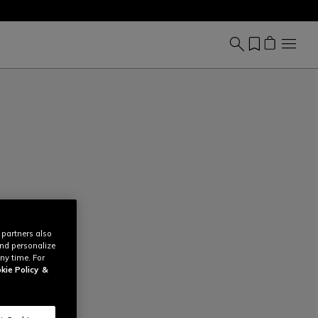
 partners also
and personalize
ny time. For
kie Policy
&