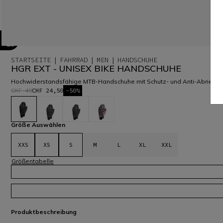
STARTSEITE
FAHRRAD
MEN
HANDSCHUHE
HGR EXT - UNISEX BIKE HANDSCHUHE
Hochwiderstandsfähige MTB-Handschuhe mit Schutz- und Anti-Abrieb-Mu
CHF 49
CHF 24,50
-50%
ausgewählt
Größe Auswählen
XXS
XS
S
M
L
XL
XXL
Größentabelle
Produktbeschreibung