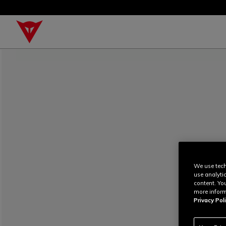
We use tech
use analyti
content. Yo
more inform
Privacy Poli