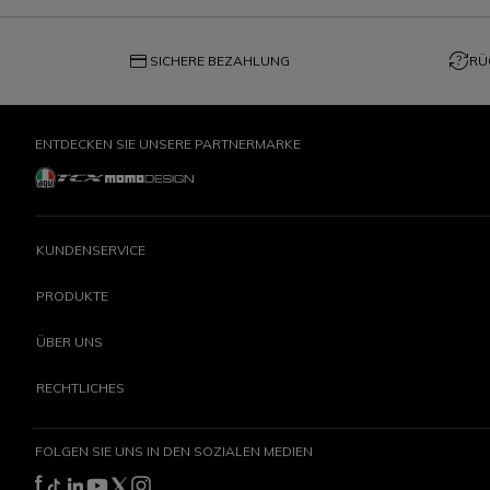
credit_card
question_exchange
SICHERE BEZAHLUNG
RÜ
ENTDECKEN SIE UNSERE PARTNERMARKE
KUNDENSERVICE
PRODUKTE
ÜBER UNS
RECHTLICHES
FOLGEN SIE UNS IN DEN SOZIALEN MEDIEN