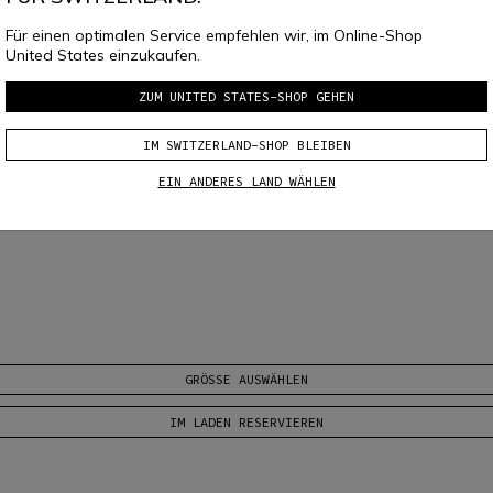
Für einen optimalen Service empfehlen wir, im Online-Shop
United States einzukaufen.
ZUM UNITED STATES-SHOP GEHEN
IM SWITZERLAND-SHOP BLEIBEN
ster auf der gesamten Handoberfläche, System für die schnelle Befestigun
EIN ANDERES LAND WÄHLEN
GRÖSSE AUSWÄHLEN
IM LADEN RESERVIEREN