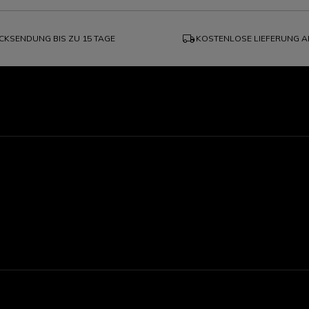
local_shipping
CKSENDUNG BIS ZU 15 TAGE
KOSTENLOSE LIEFERUNG A