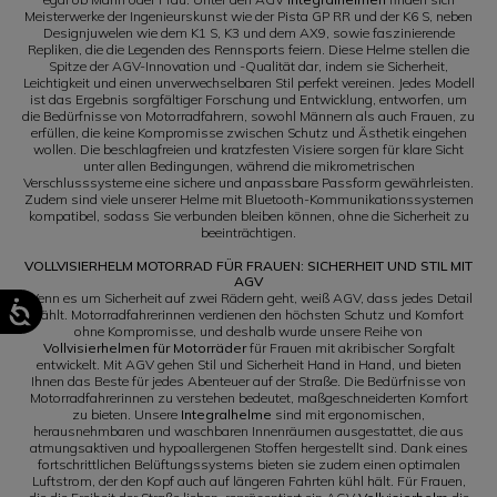
Meisterwerke der Ingenieurskunst wie der Pista GP RR und der K6 S, neben
Designjuwelen wie dem K1 S, K3 und dem AX9, sowie faszinierende
Repliken, die die Legenden des Rennsports feiern. Diese Helme stellen die
Spitze der AGV-Innovation und -Qualität dar, indem sie Sicherheit,
Leichtigkeit und einen unverwechselbaren Stil perfekt vereinen. Jedes Modell
ist das Ergebnis sorgfältiger Forschung und Entwicklung, entworfen, um
die Bedürfnisse von Motorradfahrern, sowohl Männern als auch Frauen, zu
erfüllen, die keine Kompromisse zwischen Schutz und Ästhetik eingehen
wollen. Die beschlagfreien und kratzfesten Visiere sorgen für klare Sicht
unter allen Bedingungen, während die mikrometrischen
Verschlusssysteme eine sichere und anpassbare Passform gewährleisten.
Zudem sind viele unserer Helme mit Bluetooth-Kommunikationssystemen
kompatibel, sodass Sie verbunden bleiben können, ohne die Sicherheit zu
beeinträchtigen.
VOLLVISIERHELM MOTORRAD FÜR FRAUEN: SICHERHEIT UND STIL MIT
AGV
Wenn es um Sicherheit auf zwei Rädern geht, weiß AGV, dass jedes Detail
zählt. Motorradfahrerinnen verdienen den höchsten Schutz und Komfort
ohne Kompromisse, und deshalb wurde unsere Reihe von
Vollvisierhelmen für Motorräder
für Frauen mit akribischer Sorgfalt
entwickelt. Mit AGV gehen Stil und Sicherheit Hand in Hand, und bieten
Ihnen das Beste für jedes Abenteuer auf der Straße. Die Bedürfnisse von
Motorradfahrerinnen zu verstehen bedeutet, maßgeschneiderten Komfort
zu bieten. Unsere
Integralhelme
sind mit ergonomischen,
herausnehmbaren und waschbaren Innenräumen ausgestattet, die aus
atmungsaktiven und hypoallergenen Stoffen hergestellt sind. Dank eines
fortschrittlichen Belüftungssystems bieten sie zudem einen optimalen
Luftstrom, der den Kopf auch auf längeren Fahrten kühl hält. Für Frauen,