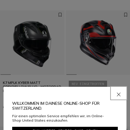
K7 MPLK KYBER MATT
NEU EINGETROFFEN
GREY/YELLOW FLUO - MOTORRAD
INTEGRAL-HELM E2206
K7 MPLK GLIMPSE MATT
BLACK/RED - MOTORRAD
INTEGRAL-HELM E2206
WILLKOMMEN IM DAINESE ONLINE-SHOP FÜR
CHF 599
CHF 599
SWITZERLAND.
Für einen optimalen Service empfehlen wir, im Online-
Shop United States einzukaufen.