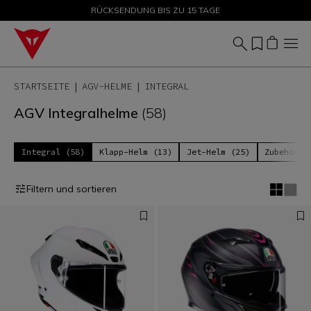
SALE BIS ZU -50 % – JETZT SHOPPEN
RÜCKSENDUNG BIS ZU 15 TAGE
STARTSEITE
AGV-HELME
INTEGRAL
AGV Integralhelme
(58)
Integral (58)
Klapp-Helm (13)
Jet-Helm (25)
Zubehör (
Filtern und sortieren