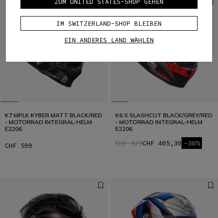
ZUM UNITED STATES-SHOP GEHEN
IM SWITZERLAND-SHOP BLEIBEN
EIN ANDERES LAND WÄHLEN
K7 MPLK KYBER MATT BLACK/RED
K6 S SLASHCUT BLACK/GREY/RED
- MOTORRAD INTEGRAL-HELM
- MOTORRAD INTEGRAL-HELM
E2206
E2206
CHF 579
CHF 405,30
-30%
CHF 599