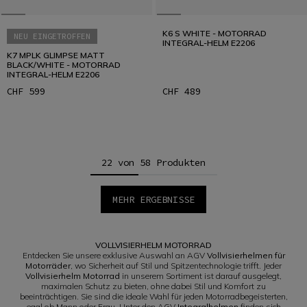
K6 S WHITE - MOTORRAD
NEU EINGETROFFEN
INTEGRAL-HELM E2206
K7 MPLK GLIMPSE MATT
BLACK/WHITE - MOTORRAD
INTEGRAL-HELM E2206
CHF 599
CHF 489
22 von 58 Produkten
MEHR ERGEBNISSE
1
2
3
VOLLVISIERHELM MOTORRAD
Entdecken Sie unsere exklusive Auswahl an AGV
Vollvisierhelmen für
Motorräder
, wo Sicherheit auf Stil und Spitzentechnologie trifft. Jeder
Vollvisierhelm Motorrad
in unserem Sortiment ist darauf ausgelegt,
maximalen Schutz zu bieten, ohne dabei Stil und Komfort zu
beeinträchtigen. Sie sind die ideale Wahl für jeden Motorradbegeisterten,
egal ob Mann oder Frau. Unter den AGV
Integralhelmen
finden sich