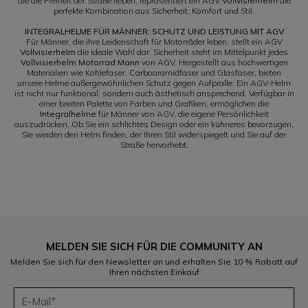
die die Freiheit der Straße lieben, repräsentiert ein AGV
Vollvisierhelm
die
perfekte Kombination aus Sicherheit, Komfort und Stil.
INTEGRALHELME FÜR MÄNNER: SCHUTZ UND LEISTUNG MIT AGV
Für Männer, die ihre Leidenschaft für Motorräder leben, stellt ein AGV
Vollvisierhelm
die ideale Wahl dar. Sicherheit steht im Mittelpunkt jedes
Vollvisierhelm Motorrad Mann
von AGV. Hergestellt aus hochwertigen
Materialien wie Kohlefaser, Carboaramidfaser und Glasfaser, bieten
unsere Helme außergewöhnlichen Schutz gegen Aufpralle. Ein AGV-Helm
ist nicht nur funktional, sondern auch ästhetisch ansprechend. Verfügbar in
einer breiten Palette von Farben und Grafiken, ermöglichen die
Integralhelme
für Männer von AGV, die eigene Persönlichkeit
auszudrücken. Ob Sie ein schlichtes Design oder ein kühneres bevorzugen,
Sie werden den Helm finden, der Ihren Stil widerspiegelt und Sie auf der
Straße hervorhebt.
MELDEN SIE SICH FÜR DIE COMMUNITY AN
Melden Sie sich für den Newsletter an und erhalten Sie 10 % Rabatt auf
Ihren nächsten Einkauf