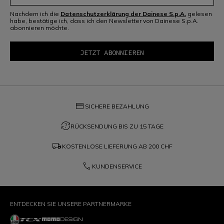
Nachdem ich die
Datenschutzerklärung der Dainese S.p.A.
gelesen
habe, bestätige ich, dass ich den Newsletter von Dainese S.p.A.
abonnieren möchte.
credit_card
SICHERE BEZAHLUNG
question_exchange
RÜCKSENDUNG BIS ZU 15 TAGE
local_shipping
KOSTENLOSE LIEFERUNG AB
200 CHF
phone
KUNDENSERVICE
ENTDECKEN SIE UNSERE PARTNERMARKE