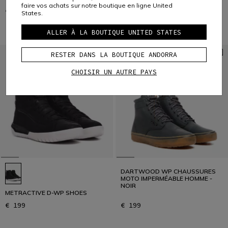
faire vos achats sur notre boutique en ligne United
€ 159
€ 111,30
-30%
€ 229
States.
ALLER À LA BOUTIQUE UNITED STATES
RESTER DANS LA BOUTIQUE ANDORRA
CHOISIR UN AUTRE PAYS
DARTWOOD WP CHAUSSURES
MOTO IMPERMÉABLE HOMME -
NOIR
METRACTIVE D-WP SHOES
€ 199
€ 199