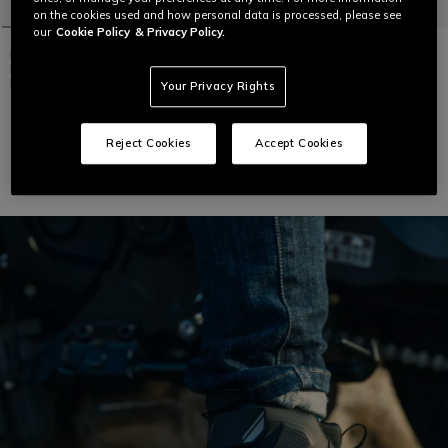
on the cookies used and how personal data is processed, please see
our
Cookie Policy
& Privacy Policy.
IKASU 2 WP CHAUSSURES MOTO
IMPERMÉABLES HOMME -
NOIR/BLANC
Your Privacy Rights
SUBURB ZIP D-WP -
CHAUSSURES MOTO URBAINES
IMPERMEABLES HOMME
Reject Cookies
Accept Cookies
€ 179
€ 189