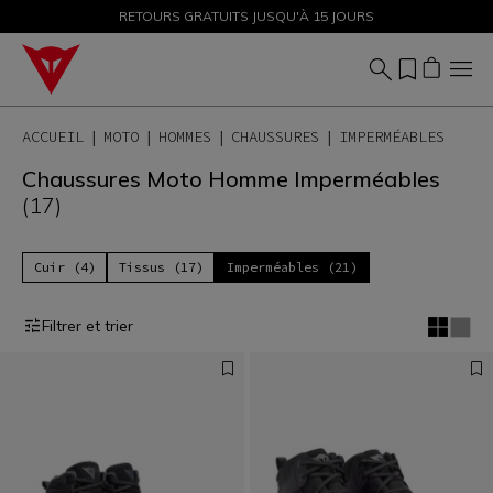
SOLDES JUSQU'À-50 % – ACHETEZ MAINTENANT
RETOURS GRATUITS JUSQU'À 15 JOURS
ACCUEIL
MOTO
HOMMES
CHAUSSURES
IMPERMÉABLES
Chaussures Moto Homme Imperméables
(17)
Cuir (4)
Tissus (17)
Imperméables (21)
Filtrer et trier