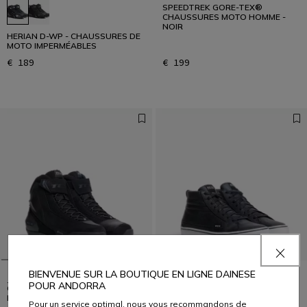
SPEEDTREK GORE-TEX®
CHAUSSURES MOTO HOMME -
NOIR
HERIAN D-WP - CHAUSSURES DE
MOTO IMPERMÉABLES
€ 189
€ 199
BIENVENUE SUR LA BOUTIQUE EN LIGNE DAINESE
JUPITER 5 GORE-TEX®
STREET 3 WP CHAUSSURES
POUR ANDORRA
CHAUSSURES MOTO
MOTO IMPERMÉABLES HOMME -
IMPERMEABILES HOMME - NOIR
NOIR/NOIR/BLANC
Pour un service optimal, nous vous recommandons de