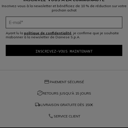
Inscrivez-vous à la newsletter et bénéficiez de 10 % de réduction sur votre
prochain achat
Ayant lu la
politique de confidentialité
, je confirme que je souhaite
mabonner à la newsletter de Dainese S.p.A.
credit_card
PAIEMENT SÉCURISÉ
question_exchange
RETOURS JUSQU'À 15 JOURS
local_shipping
LIVRAISON GRATUITE DÈS
150€
phone
SERVICE CLIENT