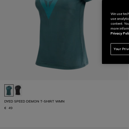
We use tech
use analyti
content. Yo
more inform
Privacy Poli
Your Pri
DYED SPEED DEMON T-SHIRT WMN
€ 49