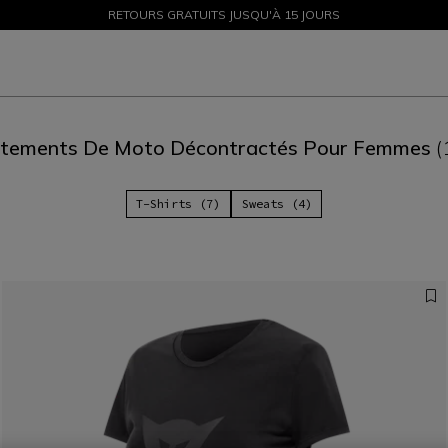
SOLDES JUSQU'À-50 % – ACHETEZ MAINTENANT
RETOURS GRATUITS JUSQU'À 15 JOURS
tements De Moto Décontractés Pour Femmes
(
T-Shirts (7)
Sweats (4)