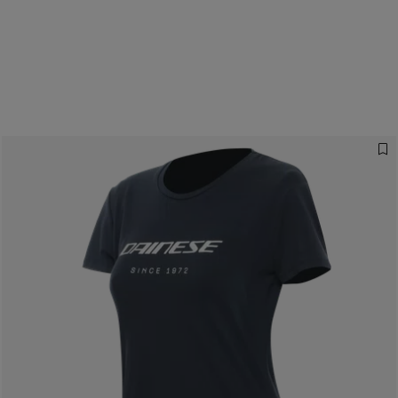
Adopte ton look
urbain
COLLECTION URBAN