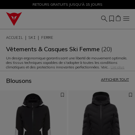
SOLDES JUSQU'À-50 % – ACHETEZ MAINTENANT
RETOURS GRATUITS JUSQU'À 15 JOURS
ACCUEIL
SKI
FEMME
Vêtements & Casques Ski Femme
(20)
Un design ergonomique garantissant une liberté de mouvement optimale,
des tissus techniques capables de s'adapter à toutes les conditions
climatiques et des protections innovantes perfectionnées. Voic
...
Lire plus
Blousons
AFFICHER TOUT