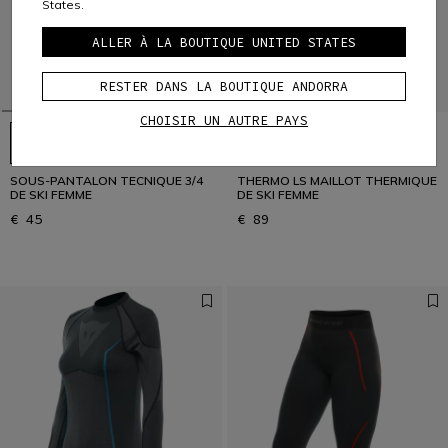
States.
ALLER À LA BOUTIQUE UNITED STATES
RESTER DANS LA BOUTIQUE ANDORRA
CHOISIR UN AUTRE PAYS
SOUS-PANTALON TECNIQUE 3/4
THERMO LS MAILLOT THERMIQUE
DE SKI FEMME
DE SKI FEMME
€ 45
€ 89