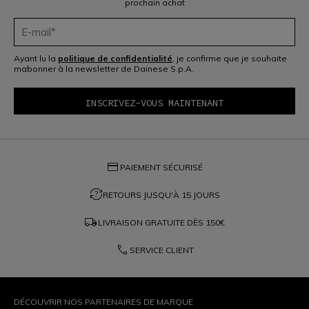
prochain achat
Ayant lu la
politique de confidentialité
, je confirme que je souhaite
mabonner à la newsletter de Dainese S.p.A.
credit_card
PAIEMENT SÉCURISÉ
question_exchange
RETOURS JUSQU'À 15 JOURS
local_shipping
LIVRAISON GRATUITE DÈS
150€
phone
SERVICE CLIENT
DÉCOUVRIR NOS PARTENAIRES DE MARQUE