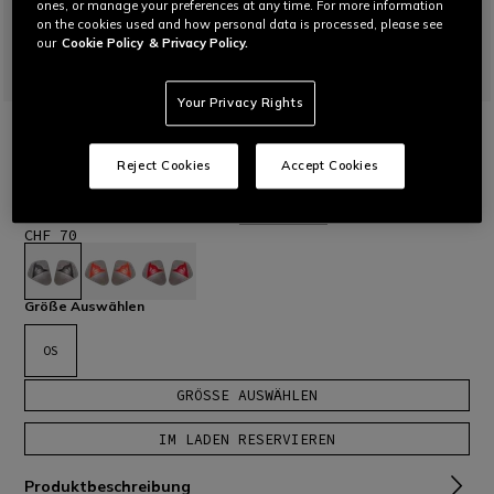
ones, or manage your preferences at any time. For more information
on the cookies used and how personal data is processed, please see
our
Cookie Policy
& Privacy Policy.
Your Privacy Rights
STARTSEITE
MOTORRAD
MOTORRADPROTEKTOREN
SCHULTERPROTEKTOR
KIT SHOULDER SPORT ALUM.
Reject Cookies
Accept Cookies
Einfach zu montierende, leichte Schulterplatten aus Aluminium
in 3 kontrastierenden Farben.
Mehr lesen
CHF 70
ausgewählt
Größe Auswählen
OS
GRÖSSE AUSWÄHLEN
IM LADEN RESERVIEREN
Produktbeschreibung