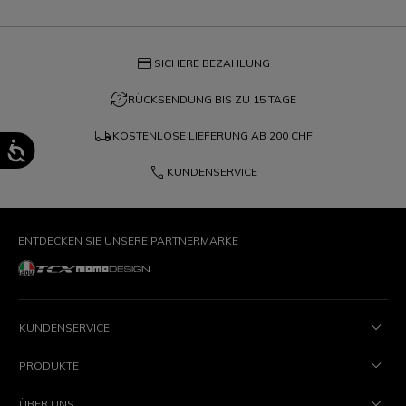
credit_card
SICHERE BEZAHLUNG
question_exchange
RÜCKSENDUNG BIS ZU 15 TAGE
local_shipping
KOSTENLOSE LIEFERUNG AB
200 CHF
phone
KUNDENSERVICE
ENTDECKEN SIE UNSERE PARTNERMARKE
KUNDENSERVICE
PRODUKTE
ÜBER UNS