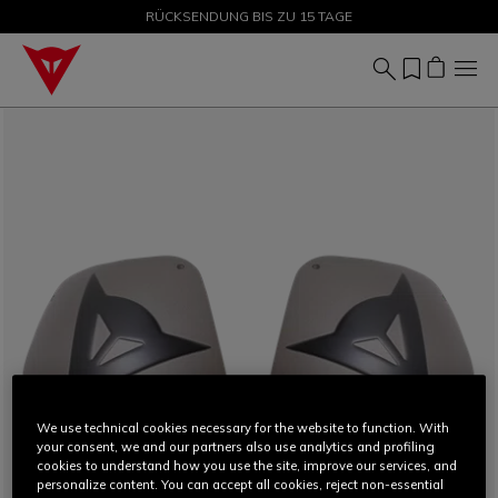
SALE BIS ZU -50 % – JETZT SHOPPEN
RÜCKSENDUNG BIS ZU 15 TAGE
We use technical cookies necessary for the website to function. With
your consent, we and our partners also use analytics and profiling
cookies to understand how you use the site, improve our services, and
personalize content. You can accept all cookies, reject non-essential