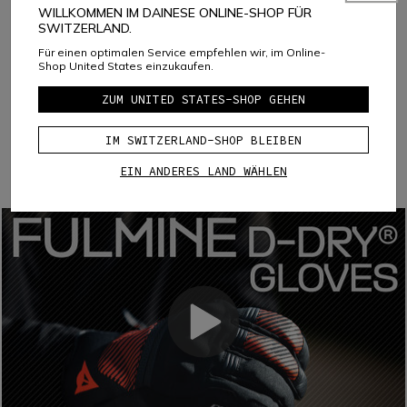
WILLKOMMEN IM DAINESE ONLINE-SHOP FÜR
SWITZERLAND.
Für einen optimalen Service empfehlen wir, im Online-
Shop United States einzukaufen.
ZUM UNITED STATES-SHOP GEHEN
PERFORMANCE SHOCK
COMF-TEK KNUCKLES
IM SWITZERLAND-SHOP BLEIBEN
Comf-Tek Knöchel ist eine Technologie von Dainese, die
EIN ANDERES LAND WÄHLEN
die Knöchel schützt und gleichzeitig den Komfort und die
Bewegungsfreiheit erhöht. Diese Technologie sieht den
speziellen Einbau des weichen, viskoelastischen PU-
Schutzes im Inneren des Handschuhs vor und kommt
ohne jede Naht aus.