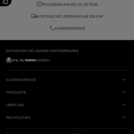
question_exchange
RÜCKSENDUNG BIS ZU 15 TAGE
local_shipping
KOSTENLOSE LIEFERUNG AB
200 CHF
phone
KUNDENSERVICE
ENTDECKEN SIE UNSERE PARTNERMARKE
KUNDENSERVICE
PRODUKTE
ÜBER UNS
RECHTLICHES