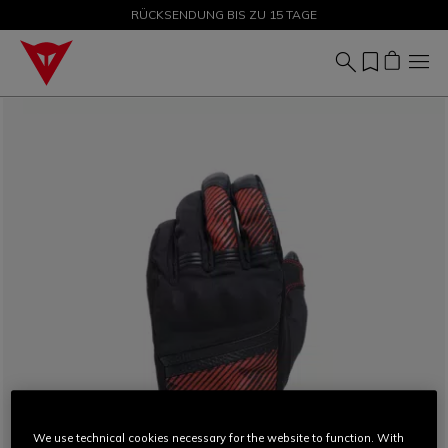
SALE BIS ZU -50 % – JETZT SHOPPEN
RÜCKSENDUNG BIS ZU 15 TAGE
We use technical cookies necessary for the website to function. With