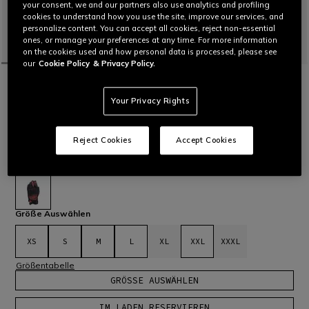
your consent, we and our partners also use analytics and profiling
cookies to understand how you use the site, improve our services, and
personalize content. You can accept all cookies, reject non-essential
ones, or manage your preferences at any time. For more information
on the cookies used and how personal data is processed, please see
our
Cookie Policy
& Privacy Policy.
STARTSEITE
OUTLET
MOTORRAD
HANDSCHUHE
FULMINE D-DRY GLOVES
Your Privacy Rights
Kurzer Winterhandschuh mit D-Dry®-Membran und
Thermopolsterung aus Fiberfill, ausgestattet mit
Lederverstärkungen und Comf-tek-Protektoren an den
Reject Cookies
Accept Cookies
Knöcheln aus viskoelastischem PU.
Mehr lesen
CHF 119
CHF 59,50
-50%
ausgewählt
Größe Auswählen
XS
S
M
L
XL
XXL
XXXL
Größentabelle
GRÖSSE AUSWÄHLEN
IM LADEN RESERVIEREN