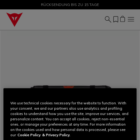
SALE BIS ZU -50 % – JETZT SHOPPEN
RÜCKSENDUNG BIS ZU 15 TAGE
We use technical cookies necessary for the website to function. With
your consent, we and our partners also use analytics and profiling
cookies to understand how you use the site, improve our services, and
personalize content. You can accept all cookies, reject non-essential
ones, or manage your preferences at any time. For more information
on the cookies used and how personal data is processed, please see
our
Cookie Policy
& Privacy Policy.