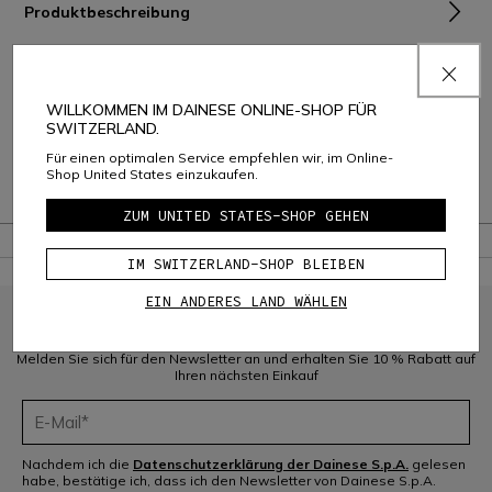
Produktbeschreibung
Zusammensetzung und Pflege
Versand und Rückgabe
WILLKOMMEN IM DAINESE ONLINE-SHOP FÜR
SWITZERLAND.
Consumer Care
Für einen optimalen Service empfehlen wir, im Online-
Shop United States einzukaufen.
Garantie
ZUM UNITED STATES-SHOP GEHEN
IM SWITZERLAND-SHOP BLEIBEN
EIN ANDERES LAND WÄHLEN
MELDEN SIE SICH FÜR DIE COMMUNITY AN
Melden Sie sich für den Newsletter an und erhalten Sie 10 % Rabatt auf
Ihren nächsten Einkauf
Nachdem ich die
Datenschutzerklärung der Dainese S.p.A.
gelesen
habe, bestätige ich, dass ich den Newsletter von Dainese S.p.A.