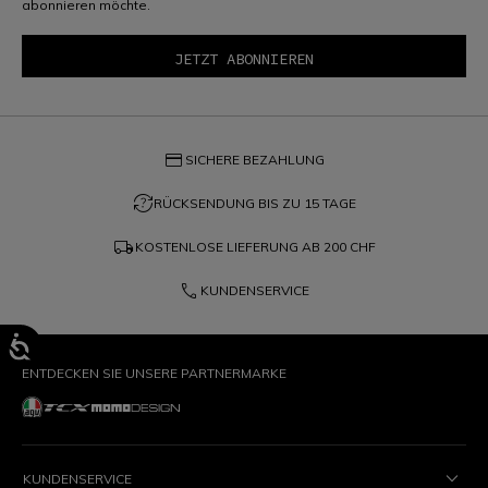
abonnieren möchte.
credit_card
SICHERE BEZAHLUNG
question_exchange
RÜCKSENDUNG BIS ZU 15 TAGE
local_shipping
KOSTENLOSE LIEFERUNG AB
200 CHF
phone
KUNDENSERVICE
ENTDECKEN SIE UNSERE PARTNERMARKE
KUNDENSERVICE