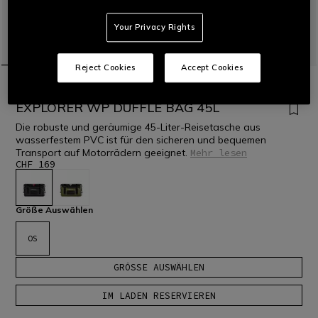
Your Privacy Rights
Reject Cookies
Accept Cookies
STARTSEITE
MOTORRAD
ZUBEHÖR
RUCKSÄCKE UND TASCHEN
EXPLORER WP DUFFLE BAG 45L
Die robuste und geräumige 45-Liter-Reisetasche aus
wasserfestem PVC ist für den sicheren und bequemen
Transport auf Motorrädern geeignet.
Mehr lesen
CHF 169
ausgewählt
Größe Auswählen
OS
GRÖSSE AUSWÄHLEN
IM LADEN RESERVIEREN