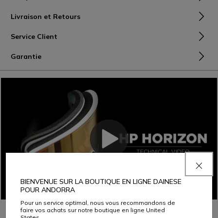
Livraison et Retours
Service Client
Garantie
BIENVENUE SUR LA BOUTIQUE EN LIGNE DAINESE
POUR ANDORRA
Pour un service optimal, nous vous recommandons de
faire vos achats sur notre boutique en ligne United
À PORTER AVEC
States.