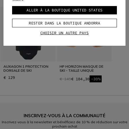
ALLER À LA BOUTIQUE UNITED STATES
RESTER DANS LA BOUTIQUE ANDORRA
CHOISIR UN AUTRE PAYS
AUXAGON 1 PROTECTION
HP HORIZON MASQUE DE
DORSALE DE SKI
SKI - TAILLE UNIQUE
€ 129
€ 149
€ 104,30
-30%
INSCRIVEZ-VOUS À LA COMMUNAUTÉ
Inscrivez-vous à la newsletter et bénéficiez de 10 % de réduction sur votre
prochain achat