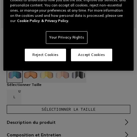
cookies to understand how you use the site, improve our services, and
personalize content. You can accept all cookies, reject non-essential
ones, or manage your preferences at any time. For more information
on the cookies used and how personal data is processed, please see
our
Cookie Policy
& Privacy Policy.
ACCUEIL
SKI
Your Privacy Rights
LENTILLE DE REMPLACEMENT POUR HP
HO CYLINDRICAL
Verre Carl Zeiss® pour masque HP Horizon augmentant le
Reject Cookies
Accept Cookies
contraste et filtrant la lumière.
Lire plus
€ 59
sélectionné
Sélectionner Taille
L
SÉLECTIONNER LA TAILLE
Description du produit
Composition et Entretien