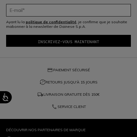
Ayant lu la
politique de confidentialité
, je confirme que je souhaite
mabonner à la newsletter de Dainese S.p.A.
credit_card
PAIEMENT SÉCURISÉ
question_exchange
RETOURS JUSQU'À 15 JOURS
local_shipping
LIVRAISON GRATUITE DÈS
150€
phone
SERVICE CLIENT
DÉCOUVRIR NOS PARTENAIRES DE MARQUE