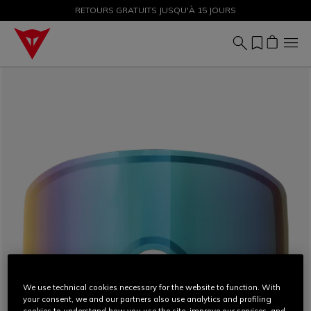
SOLDES JUSQU'À-50 % – ACHETEZ MAINTENANT
RETOURS GRATUITS JUSQU'À 15 JOURS
We use technical cookies necessary for the website to function. With
your consent, we and our partners also use analytics and profiling