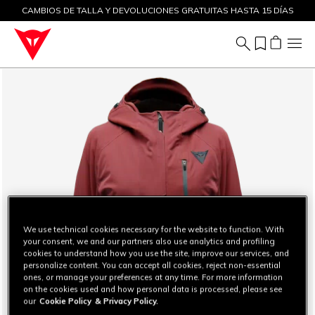
CAMBIOS DE TALLA Y DEVOLUCIONES GRATUITAS HASTA 15 DÍAS
DESCUENTOS DE HASTA EL 50 % – ¡COMPRA AHORA
We use technical cookies necessary for the website to function. With
your consent, we and our partners also use analytics and profiling
cookies to understand how you use the site, improve our services, and
personalize content. You can accept all cookies, reject non-essential
ones, or manage your preferences at any time. For more information
on the cookies used and how personal data is processed, please see
our
Cookie Policy
& Privacy Policy.