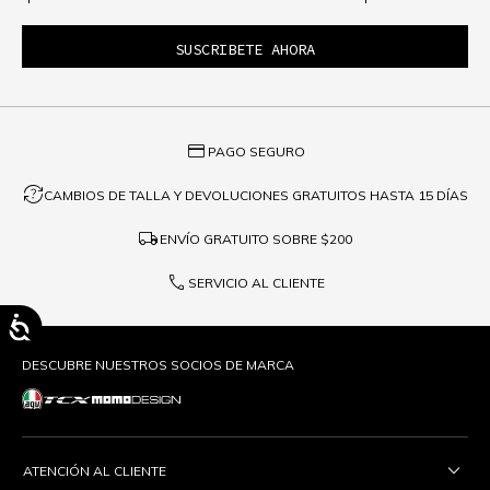
credit_card
PAGO SEGURO
question_exchange
CAMBIOS DE TALLA Y DEVOLUCIONES GRATUITOS HASTA 15 DÍAS
local_shipping
ENVÍO GRATUITO SOBRE
$200
phone
SERVICIO AL CLIENTE
DESCUBRE NUESTROS SOCIOS DE MARCA
ATENCIÓN AL CLIENTE