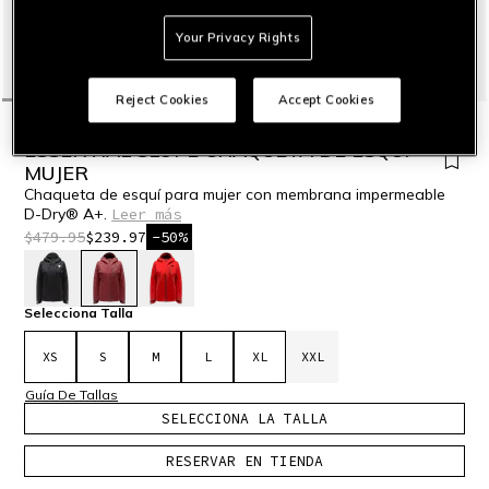
Your Privacy Rights
Reject Cookies
Accept Cookies
INICIO
OUTLET
ESQUÍ
CHAQUETAS
ESSENTIAL SLOPE CHAQUETA DE ESQUÍ
MUJER
Chaqueta de esquí para mujer con membrana impermeable
D-Dry® A+.
Leer más
$479.95
$239.97
-50%
seleccionado
Selecciona Talla
XS
S
M
L
XL
XXL
Guía De Tallas
SELECCIONA LA TALLA
RESERVAR EN TIENDA