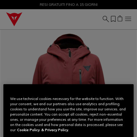
SALDI FINO AL 50% - ACQUISTA ORA
RESI GRATUITI FINO A 15 GIORNI
We use technical cookies necessary for the website to function. With
your consent, we and our partners also use analytics and profiling
cookies to understand how you use the site, improve our services, and
personalize content. You can accept all cookies, reject non-essential
ones, or manage your preferences at any time. For more information
on the cookies used and how personal data is processed, please see
our
Cookie Policy
& Privacy Policy.