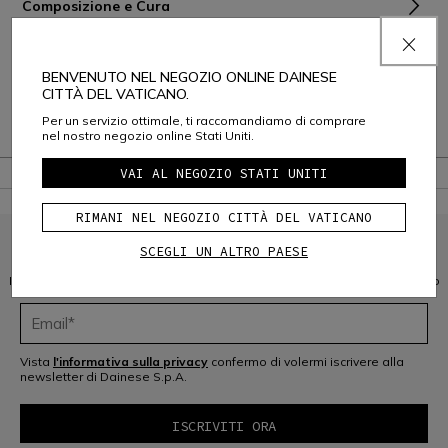
Composizione e Cura
Spedizione e Resi
BENVENUTO NEL NEGOZIO ONLINE DAINESE
Assistenza Clienti
CITTÀ DEL VATICANO.
Per un servizio ottimale, ti raccomandiamo di comprare
Garanzia
nel nostro negozio online Stati Uniti.
VAI AL NEGOZIO STATI UNITI
RIMANI NEL NEGOZIO CITTÀ DEL VATICANO
SCEGLI UN ALTRO PAESE
ISCRIVITI ALLA COMMUNITY
Iscriviti alla newsletter e ottieni il 10% di sconto sul tuo prossimo acquisto
Vista
l'informativa sulla privacy
confermo di volermi iscrivere alla
newsletter di Dainese S.p.A.