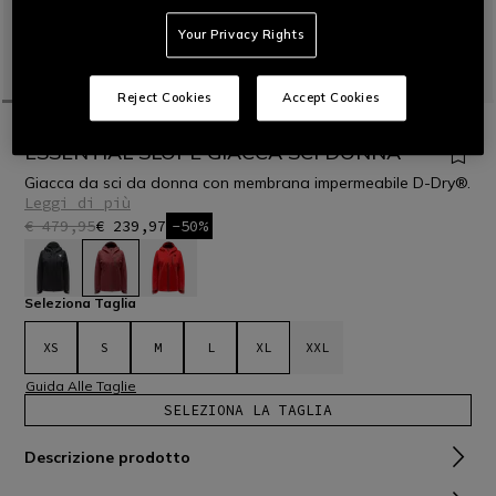
Your Privacy Rights
Reject Cookies
Accept Cookies
HOME
OUTLET
SCI
GIACCHE
ESSENTIAL SLOPE GIACCA SCI DONNA
Giacca da sci da donna con membrana impermeabile D-Dry®.
Leggi di più
€ 479,95
€ 239,97
-50%
selezionato
Seleziona Taglia
XS
S
M
L
XL
XXL
Guida Alle Taglie
SELEZIONA LA TAGLIA
Descrizione prodotto