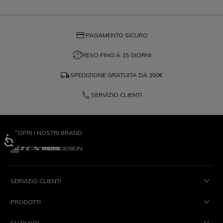
credit_card
PAGAMENTO SICURO
question_exchange
RESO FINO A 15 GIORNI
local_shipping
SPEDIZIONE GRATUITA DA
150€
phone
SERVIZIO CLIENTI
SCOPRI I NOSTRI BRAND
SERVIZIO CLIENTI
PRODOTTI
SU DI NOI