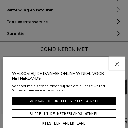
Verzending en retouren
Consumentenservice
Garantie
COMBINEREN MET
WELKOM BIJ DE DAINESE ONLINE WINKEL VOOR
NETHERLANDS
Voor optimale service raden wij aan om bij onze United
States online winkel te winkelen.
GA NAAR DE UNITED STATES WINKEL
BLIJF IN DE NETHERLANDS WINKEL
HEREN MOTORFIETS
HEREN MOTORFIETS
ZIJDE 
THERMISCH LANGERM T-
THERMO ONDERBROEK
ONDER
KIES EEN ANDER LAND
SHIRT