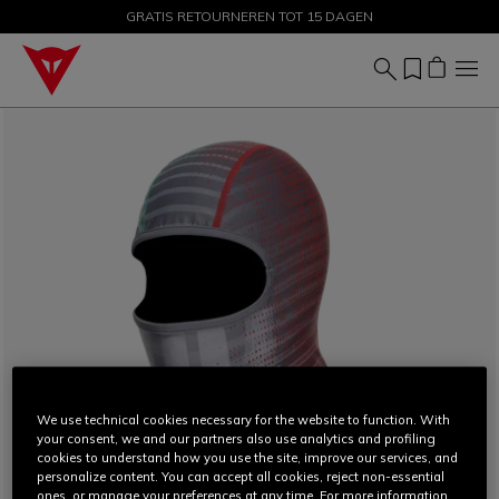
GRATIS RETOURNEREN TOT 15 DAGEN
KORTINGEN TOT 50% – SHOP NU
We use technical cookies necessary for the website to function. With
your consent, we and our partners also use analytics and profiling
cookies to understand how you use the site, improve our services, and
personalize content. You can accept all cookies, reject non-essential
ones, or manage your preferences at any time. For more information