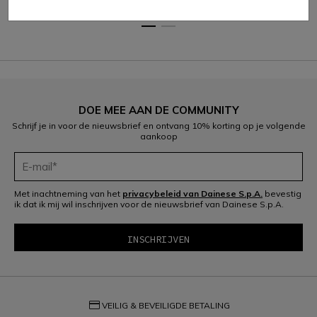
€ 79
€ 48
€ 89
DOE MEE AAN DE COMMUNITY
Schrijf je in voor de nieuwsbrief en ontvang 10% korting op je volgende
aankoop
Met inachtneming van het
privacybeleid van Dainese S.p.A.
bevestig
ik dat ik mij wil inschrijven voor de nieuwsbrief van Dainese S.p.A.
credit_card
VEILIG & BEVEILIGDE BETALING