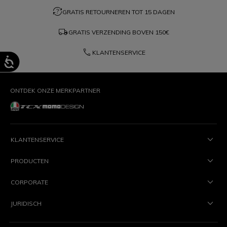
question_exchange
GRATIS RETOURNEREN TOT 15 DAGEN
local_shipping
GRATIS VERZENDING BOVEN
150€
phone
KLANTENSERVICE
ONTDEK ONZE MERKPARTNER
KLANTENSERVICE
PRODUCTEN
CORPORATE
JURIDISCH