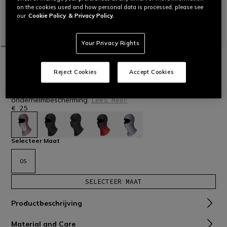
on the cookies used and how personal data is processed, please see
our
Cookie Policy
& Privacy Policy.
Your Privacy Rights
HOMEPAGINA
MOTOR
HEREN
TECHNISCHE LAGEN
BALACLAVA’S
Reject Cookies
Accept Cookies
MOTORFIETS BIVAKMUTS
Ademend, zacht en lichtgewicht Coolmax®
onderhelmbescherming.
Lees Meer
€ 25
geselecteerd
Selecteer Maat
OS
SELECTEER MAAT
Productbeschrijving
Material and Care