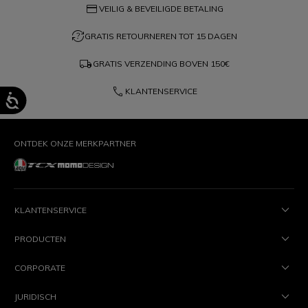
credit_card
VEILIG & BEVEILIGDE BETALING
question_exchange
GRATIS RETOURNEREN TOT 15 DAGEN
local_shipping
GRATIS VERZENDING BOVEN
150€
phone
KLANTENSERVICE
ONTDEK ONZE MERKPARTNER
KLANTENSERVICE
PRODUCTEN
CORPORATE
JURIDISCH