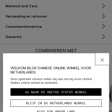
Material and Care
Verzending en retouren
Consumentenservice
Garantie
COMBINEREN MET
WELKOM BIJ DE DAINESE ONLINE WINKEL VOOR
NETHERLANDS
Voor optimale service raden wij aan om bij onze United
States online winkel te winkelen.
GA NAAR DE UNITED STATES WINKEL
BLIJF IN DE NETHERLANDS WINKEL
DAMES TECHNISCH SKI T-
THERMO LS SKI THERMO T-
TECHN
KIES EEN ANDER LAND