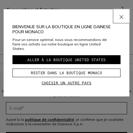
Composition et Entretien
Livraison et Retours
BIENVENUE SUR LA BOUTIQUE EN LIGNE DAINESE
POUR MONACO
Service Client
Pour un service optimal, nous vous recommandons de
faire vos achats sur notre boutique en ligne United
Garantie
States.
ALLER À LA BOUTIQUE UNITED STATES
RESTER DANS LA BOUTIQUE MONACO
CHOISIR UN AUTRE PAYS
INSCRIVEZ-VOUS À LA COMMUNAUTÉ
Inscrivez-vous à la newsletter et bénéficiez de 10 % de réduction sur votre
prochain achat
Ayant lu la
politique de confidentialité
, je confirme que je souhaite
mabonner à la newsletter de Dainese S.p.A.