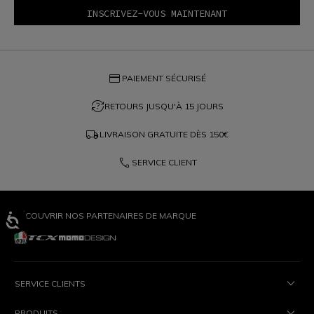
credit_card
PAIEMENT SÉCURISÉ
question_exchange
RETOURS JUSQU'À 15 JOURS
local_shipping
LIVRAISON GRATUITE DÈS
150€
phone
SERVICE CLIENT
DÉCOUVRIR NOS PARTENAIRES DE MARQUE
SERVICE CLIENTS
PRODUITS