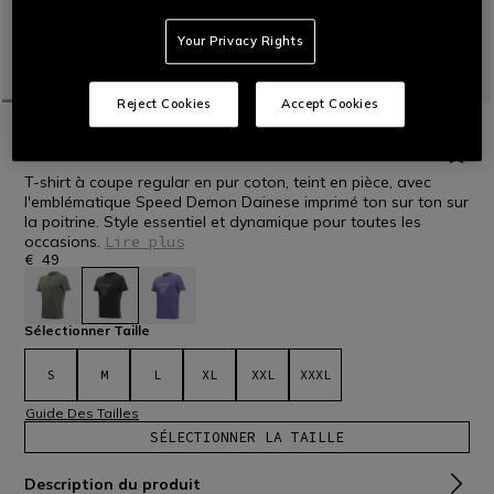
Your Privacy Rights
Reject Cookies
Accept Cookies
ACCUEIL
MOTO
HOMMES
VÊTEMENTS CASUAL
T-SHIRTS
DYED SPEED DEMON T-SHIRT
T-shirt à coupe regular en pur coton, teint en pièce, avec
l'emblématique Speed Demon Dainese imprimé ton sur ton sur
la poitrine. Style essentiel et dynamique pour toutes les
occasions.
Lire plus
€ 49
sélectionné
Sélectionner Taille
S
M
L
XL
XXL
XXXL
Guide Des Tailles
SÉLECTIONNER LA TAILLE
Description du produit