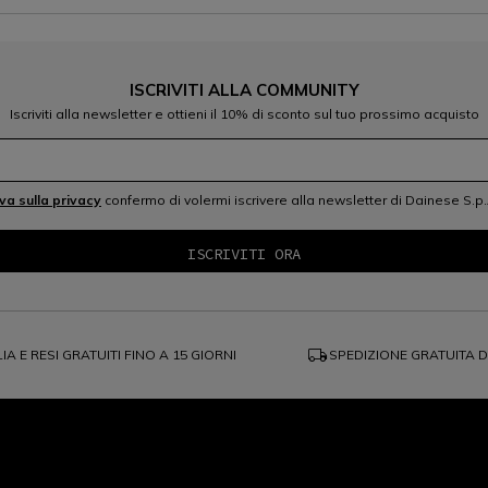
ISCRIVITI ALLA COMMUNITY
Iscriviti alla newsletter e ottieni il 10% di sconto sul tuo prossimo acquisto
iva sulla privacy
confermo di volermi iscrivere alla newsletter di Dainese S.p.
local_shipping
IA E RESI GRATUITI FINO A 15 GIORNI
SPEDIZIONE GRATUITA 