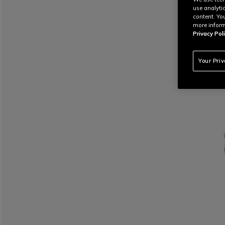
use analyti
content. Yo
more inform
Privacy Poli
Your Pri