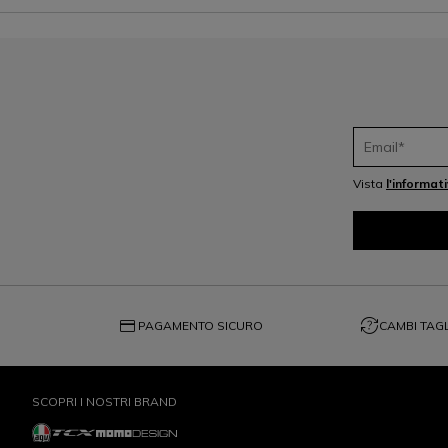
Vista
l'informat
credit_card
question_exchange
PAGAMENTO SICURO
CAMBI TAGL
SCOPRI I NOSTRI BRAND