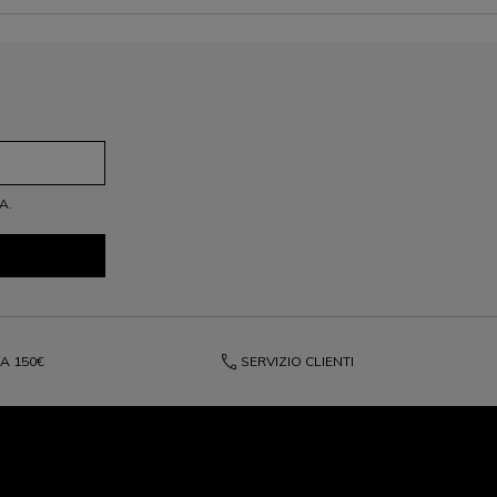
A.
phone
DA
150€
SERVIZIO CLIENTI