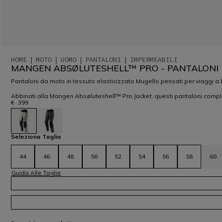
HOME
MOTO
UOMO
PANTALONI
IMPERMEABILI
MANGEN ABSØLUTESHELL™ PRO - PANTALONI
Pantaloni da moto in tessuto elasticizzato Mugello pensati per viaggi a lu
Abbinati alla Mangen Absøluteshell™ Pro Jacket, questi pantaloni compl
€ 399
selezionato
Seleziona Taglia
44
46
48
50
52
54
56
58
60
Guida Alle Taglie