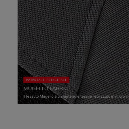
MATERIALI PRINCIPALI
MUGELLO FABRIC
Il tessuto Mugello è un materiale tessile realizzato in micro 
composizione gli conferisce spiccata resistenza all’usura e a
altamente confortevole, poiché in grado di estendersi e poi t
garantendo così ampia libertà di movimento. Grazie all’impi
asciugatura all’aria permette di ripristinare le proprietà idro
materiale, rendendo così superflua la stiratura dei capi.