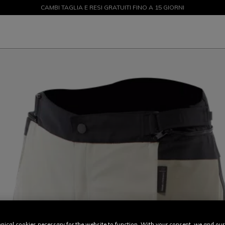
CAMBI TAGLIA E RESI GRATUITI FINO A 15 GIORNI
SALDI FINO AL 50% - ACQUISTA ORA
nical cookies necessary for the website to function. With your consent, we and our