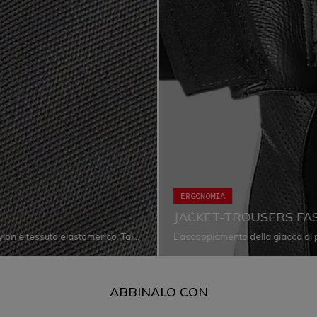
ERGONOMIA
JACKET-TROUSERS FA
nylon e tessuto elastomerico. Tale
L’accoppiamento della giacca ai 
llo strappo, oltre a renderlo
l’ergonomia che il comfort, impede
ornare alla sua forma originale,
vestibilità di entrambi i capi in og
ego di nanotecnologie, la sola
 e oleorepellenti di questo
ABBINALO CON