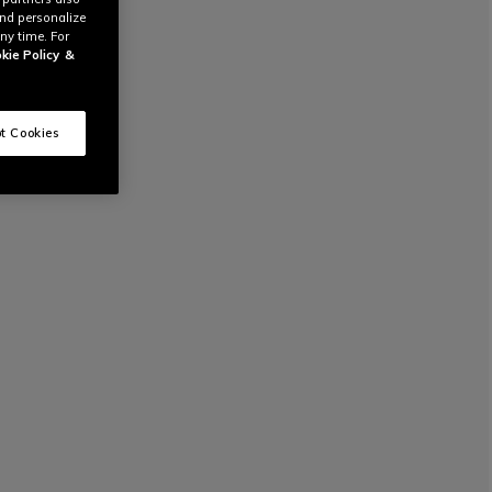
and personalize
ny time. For
kie Policy
&
t Cookies