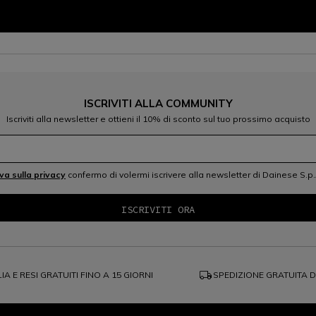
ISCRIVITI ALLA COMMUNITY
Iscriviti alla newsletter e ottieni il 10% di sconto sul tuo prossimo acquisto
iva sulla privacy
confermo di volermi iscrivere alla newsletter di Dainese S.p.
local_shipping
IA E RESI GRATUITI FINO A 15 GIORNI
SPEDIZIONE GRATUITA 