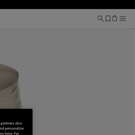
 partners also
and personalize
ny time. For