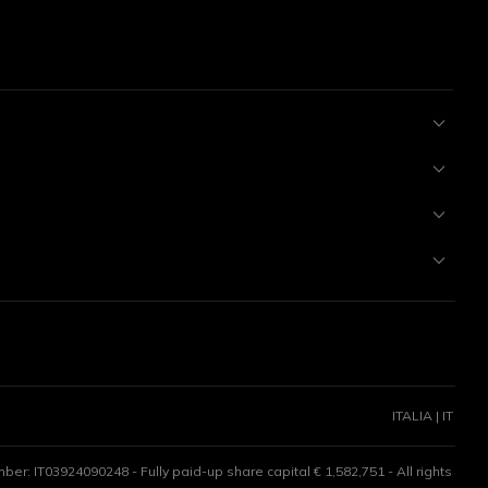
ITALIA | IT
er: IT03924090248 - Fully paid-up share capital € 1,582,751 - All rights