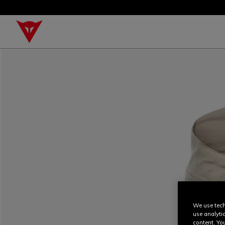
We use tech
use analyti
content. Yo