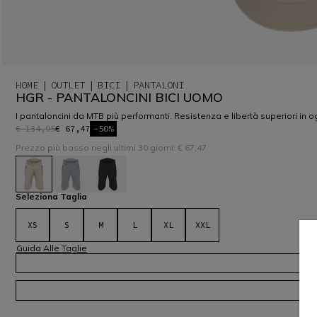
HOME
OUTLET
BICI
PANTALONI
HGR - PANTALONCINI BICI UOMO
I pantaloncini da MTB più performanti. Resistenza e libertà superiori in 
€ 134,95
€ 67,47
-50%
Prezzo più basso negli ultimi 30 giorni: € 67,47
selezionato
Seleziona Taglia
XS
S
M
L
XL
XXL
Guida Alle Taglie