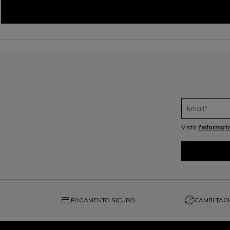
Vista
l'informat
credit_card
question_exchange
PAGAMENTO SICURO
CAMBI TAGL