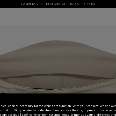
CAMBI TAGLIA E RESI GRATUITI FINO A 15 GIORNI
SALDI FINO AL 50% - ACQUISTA ORA
nical cookies necessary for the website to function. With your consent, we and our
cs and profiling cookies to understand how you use the site, improve our services, 
u can accept all cookies, reject non-essential ones, or manage your preferences at a