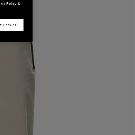
kie Policy
&
t Cookies