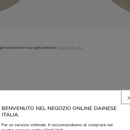
ogni condizione e su ogni percorso.
Leggi di più
BENVENUTO NEL NEGOZIO ONLINE DAINESE
SELEZIONA LA TAGLIA
ITALIA.
PRENOTA IN NEGOZIO
Per un servizio ottimale, ti raccomandiamo di comprare nel
nostro negozio online Stati Uniti.