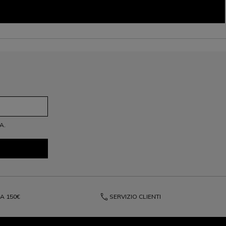
A.
phone
DA
150€
SERVIZIO CLIENTI