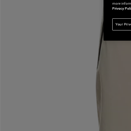
more inform
Privacy Poli
Your Pri