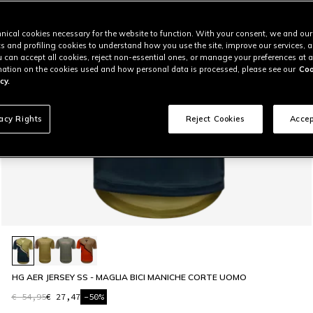
nical cookies necessary for the website to function. With your consent, we and our
cs and profiling cookies to understand how you use the site, improve our services, 
u can accept all cookies, reject non-essential ones, or manage your preferences at a
ation on the cookies used and how personal data is processed, please see our
Coo
cy.
vacy Rights
Reject Cookies
Accep
HG AER JERSEY SS - MAGLIA BICI MANICHE CORTE UOMO
€ 54,95
€ 27,47
-50%