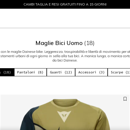
CAMBI TAGLIA E RESI GRATUITI FINO A 15 GIORNI
SALDI FINO AL 50% - ACQUISTA ORA
Maglie Bici Uomo
(18)
on le maglie Dainese bike. Leggerezza, traspirabilità e libertà di movimento per aff
tamenti urbani di ogni giorno in sella alla tua bici. A manica lunga, a manica cort
da bici Dainese.
s (18)
Pantaloni (8)
Guanti (12)
Accessori (3)
Scarpe (1