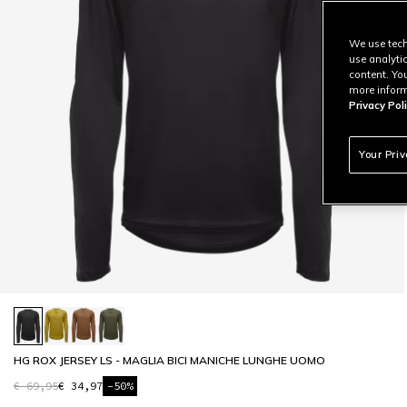
We use tech
use analyti
content. Yo
more inform
Privacy Poli
Your Pri
HG ROX JERSEY LS - MAGLIA BICI MANICHE LUNGHE UOMO
€ 69,95
€ 34,97
-50%