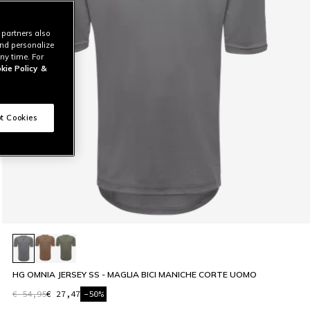
 partners also
and personalize
ny time. For
kie Policy
&
t Cookies
HG OMNIA JERSEY SS - MAGLIA BICI MANICHE CORTE UOMO
€ 54,95
€ 27,47
-50%