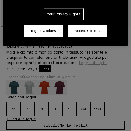
Your Privacy Rights
Reject Cookies
Accept Cookies
HOME
BICI
DONNA
T-SHIRTS
HG ROX JERSEY SS - MAGLIA BICI
MANICHE CORTE DONNA
Maglie da mtb a manica corta in tessuto resistente e
traspirante con elementi anti-abrasivi. Progettate per
ospitare ogni tipologia di protezione.
Leggi di più
€ 59,95
€ 29,97
-50%
Prezzo più basso negli ultimi 30 giorni: € 29,97
selezionato
Seleziona Taglia
XS
S
M
L
XL
XXL
XXXL
Guida Alle Taglie
SELEZIONA LA TAGLIA