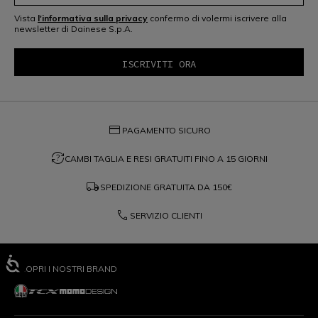
Vista
l'informativa sulla privacy
confermo di volermi iscrivere alla
newsletter di Dainese S.p.A.
credit_card
PAGAMENTO SICURO
question_exchange
CAMBI TAGLIA E RESI GRATUITI FINO A 15 GIORNI
local_shipping
SPEDIZIONE GRATUITA DA
150€
phone
SERVIZIO CLIENTI
SCOPRI I NOSTRI BRAND