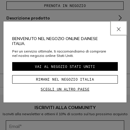
PRENOTA IN NEGOZIO
Descrizione prodotto
Composizione e Cura
BENVENUTO NEL NEGOZIO ONLINE DAINESE
Spedizione e Resi
ITALIA.
Per un servizio ottimale, ti raccomandiamo di comprare
Assistenza Clienti
nel nostro negozio online Stati Uniti.
Garanzia
VAI AL NEGOZIO STATI UNITI
RIMANI NEL NEGOZIO ITALIA
SCEGLI UN ALTRO PAESE
ISCRIVITI ALLA COMMUNITY
Iscriviti alla newsletter e ottieni il 10% di sconto sul tuo prossimo acquisto