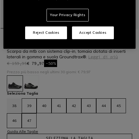
Your Privacy Rights
Reject Cookies
Accept Cookies
HOME
BICI
UOMO
SCARPE
HG MATERIA - SCARPE BICI
Scarpa da mtb con sistema clip-in, tomaia dotata di inserti
laterali in gomma e suola Groundtrax®.
Leggi di più
€ 159,95
€ 79,97
-50%
Prezzo più basso negli ultimi 30 giorni: € 79,97
selezionato
Seleziona Taglia
38
39
40
41
42
43
44
45
46
47
Guida Alle Taglie
SELEZIONA LA TAGLIA