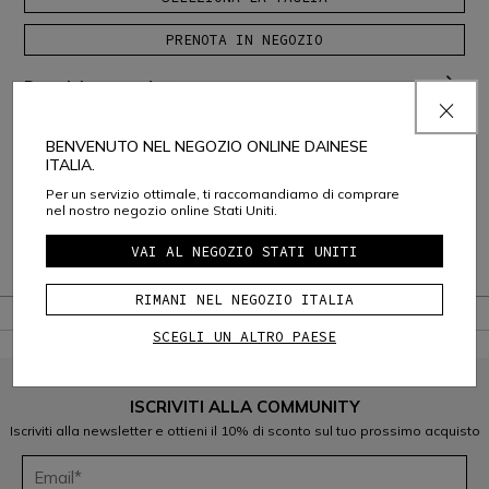
PRENOTA IN NEGOZIO
Descrizione prodotto
Composizione e Cura
BENVENUTO NEL NEGOZIO ONLINE DAINESE
ITALIA.
Spedizione e Resi
Per un servizio ottimale, ti raccomandiamo di comprare
nel nostro negozio online Stati Uniti.
Assistenza Clienti
VAI AL NEGOZIO STATI UNITI
Garanzia
RIMANI NEL NEGOZIO ITALIA
SCEGLI UN ALTRO PAESE
ISCRIVITI ALLA COMMUNITY
Iscriviti alla newsletter e ottieni il 10% di sconto sul tuo prossimo acquisto