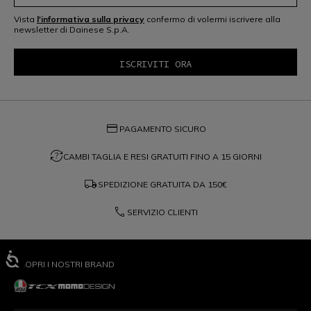
Vista
l'informativa sulla privacy
confermo di volermi iscrivere alla
newsletter di Dainese S.p.A.
credit_card
PAGAMENTO SICURO
question_exchange
CAMBI TAGLIA E RESI GRATUITI FINO A 15 GIORNI
local_shipping
SPEDIZIONE GRATUITA DA
150€
phone
SERVIZIO CLIENTI
SCOPRI I NOSTRI BRAND